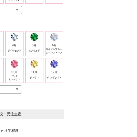
況：
受注生産
2ヵ月半程度