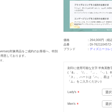
価格
：
264,000円
（税
品番
：
DI-7621104572
ブランド
：
ディズニーコレ
niversary対象商品をご成約のお客様へ、特別
ご用意しております。
ます。
刻印に使用可能な文字:半角英数字(
(「&」、「/」、「.」、「-」
「ス」、ハートは「ハ」、星は
「ム」をご入力ください)
Lady's
※
Men's
※