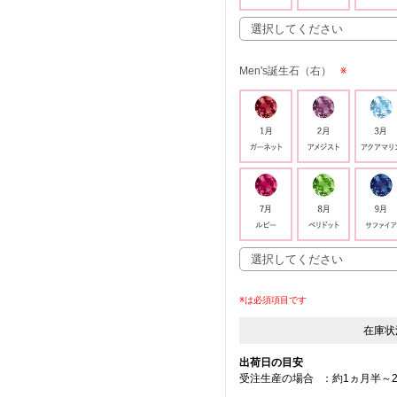
Men's誕生石（右）
※
※は必須項目です
在庫状
出荷日の目安
受注生産の場合
：
約1ヵ月半～