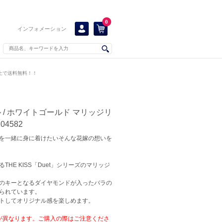
0
インフォメーション
以上で送料無料！！
 / ホワイトゴールド マリッジリ
104582
を一緒に身に着けたいそんな花嫁の想いを
HE KISS「Duet」シリーズのマリッジ
のキーとなるダイヤモンドが入ったバラの
られています。
トしてオリジナル感を楽しめます。
が異なります。ご購入の際はご注意くださ