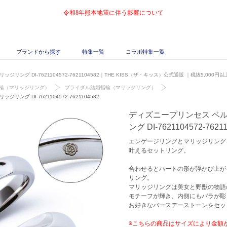
令和8年熊本地震に伴う影響について
ブランドから探す
特集一覧
コラボ特集一覧
リング DI-7621104572-7621104582｜THE KISS（ザ・キッス）公式通販
｜税抜5,000円
輪（マリッジリング）
ブライダル結婚指輪（マリッジリング）
ング DI-7621104572-7621104582
ディズニープリンセス ベル
ング DI-7621104572-7621
エンゲージリングとマリッジリング
叶えるセットリング。
合わせるとハートの形が浮かび上がるT
リング。
マリッジリングは美女と野獣の物語
モチーフが輝き、内側にもバラが彫
お好きなバースデーストーンをセッ
※こちらの商品はサイズにより金額