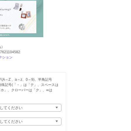
込）
-7621104582
クション
A～Z 、a～z、0～9)、半角記号
)、特殊記号(「・」は「テ」、スペースは
「ホ」、クローバーは「ク」、∞は