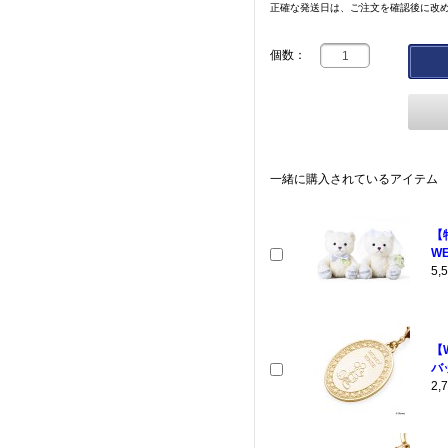
正確な発送日は、ご注文を確認後に改
個数：
一緒に購入されているアイテム
【
WE
5
【
バ
2