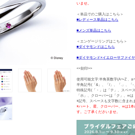
いませ。
＜単品でのご購入はこちら＞
レディース単品はこちら
メンズ単品はこちら
＜エンゲージリングはこちら＞
ダイヤモンドはこちら
ダイヤモンド×イエローサファイ
<<刻印>>
使用可能文字:半角英数字(A〜Z 、a〜
半角記号(「&」、「/」、「.」、「-
特殊記号(「・」は「テ」、スペー
「ホ」、クローバーは「ク」、∞は
※記号、スペースも文字数に含まれ
※ハート、星、クローバー、∞は1
す。ご了承くださいませ。