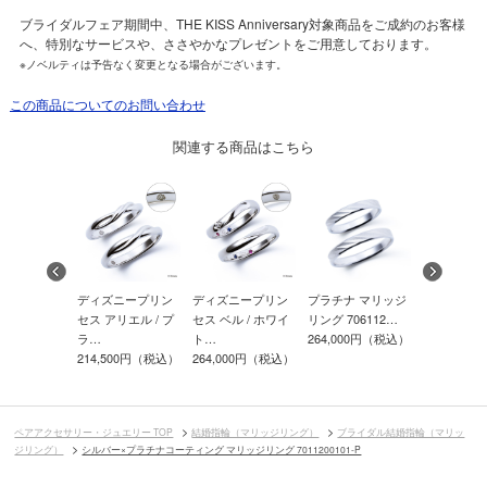
ブライダルフェア期間中、THE KISS Anniversary対象商品をご成約のお客様
へ、特別なサービスや、ささやかなプレゼントをご用意しております。
※ノベルティは予告なく変更となる場合がございます。
この商品についてのお問い合わせ
関連する商品はこちら
ーゴールド
ディズニープリン
ディズニープリン
プラチナ マリッジ
シルバー×
ジリング K-
セス アリエル / プ
セス ベル / ホワイ
リング 706112…
コーティン
ラ…
ト…
264,000円（税込）
ッジ…
000円（税込）
214,500円（税込）
264,000円（税込）
69,300円
ペアアクセサリー・ジュエリー TOP
結婚指輪（マリッジリング）
ブライダル結婚指輪（マリッ
ジリング）
シルバー×プラチナコーティング マリッジリング 7011200101-P