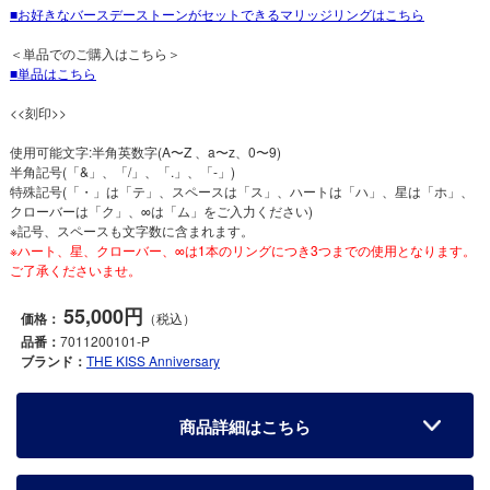
お好きなバースデーストーンがセットできるマリッジリングはこちら
＜単品でのご購入はこちら＞
単品はこちら
<<刻印>>
使用可能文字:半角英数字(A〜Z 、a〜z、0〜9)
半角記号(「&」、「/」、「.」、「-」)
特殊記号(「・」は「テ」、スペースは「ス」、ハートは「ハ」、星は「ホ」、
クローバーは「ク」、∞は「ム」をご入力ください)
※記号、スペースも文字数に含まれます。
※ハート、星、クローバー、∞は1本のリングにつき3つまでの使用となります。
ご了承くださいませ。
55,000円
価格：
（税込）
品番：
7011200101-P
ブランド：
THE KISS Anniversary
商品詳細はこちら