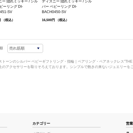
ー 隠れミッキー / シル
ディズニー 隠れミッキー / シル
ビーリング DI-
バー ベビーリング DI-
451-SV
BACH0450-SV
円
（税込）
16,500円
（税込）
順
ストーンのシルバー ベビーギフトリング・指輪｜ペアリング・ペアネックレス”THE K
上のアクセサリーを取りそろえております。シンプルで飽きの来ないジュエリーを
カテゴリー
営業