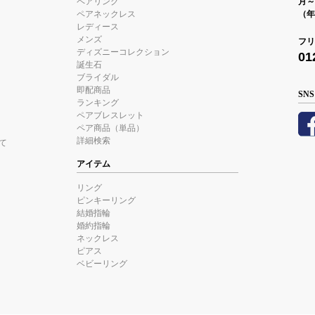
ペアリング
月～金
ペアネックレス
（年
レディース
メンズ
フリ
ディズニーコレクション
01
誕生石
ブライダル
即配商品
SNS
ランキング
ペアブレスレット
ペア商品（単品）
詳細検索
て
アイテム
リング
ピンキーリング
結婚指輪
婚約指輪
ネックレス
ピアス
ベビーリング