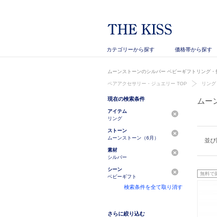
カテゴリーから探す
価格帯から探す
ムーンストーンのシルバー ベビーギフトリング・指
ペアアクセサリー・ジュエリー TOP
リング
現在の検索条件
ムー
アイテム
リング
ストーン
ムーンストーン（6月）
並び
素材
シルバー
シーン
無料で
ベビーギフト
検索条件を全て取り消す
さらに絞り込む