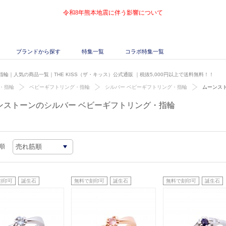
令和8年熊本地震に伴う影響について
ブランドから探す
特集一覧
コラボ特集一覧
輪｜人気の商品一覧｜THE KISS（ザ・キッス）公式通販
｜税抜5,000円以上で送料無料！！
・指輪
ベビーギフトリング・指輪
シルバー ベビーギフトリング・指輪
ムーンス
ンストーンのシルバー ベビーギフトリング・指輪
順
刻印可
誕生石
無料で刻印可
誕生石
無料で刻印可
誕生石