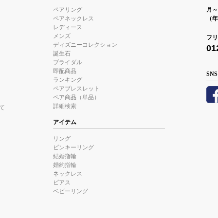
ペアリング
月～金
ペアネックレス
（年
レディース
メンズ
フリ
ディズニーコレクション
01
誕生石
ブライダル
即配商品
SNS
ランキング
ペアブレスレット
ペア商品（単品）
詳細検索
て
アイテム
リング
ピンキーリング
結婚指輪
婚約指輪
ネックレス
ピアス
ベビーリング