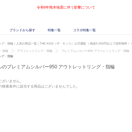
令和8年熊本地震に伴う影響について
ブランドから探す
特集一覧
コラボ特集一覧
ング・指輪｜人気の商品一覧｜THE KISS（ザ・キッス）公式通販
｜税抜5,000円以上で送料無料！
・指輪
アウトレットリング・指輪
プレミアムシルバー950 アウトレットリング・指輪
ング・指輪
ルのプレミアムシルバー950 アウトレットリング・指輪
ございません。
の検索条件に該当する商品はございませんでした。