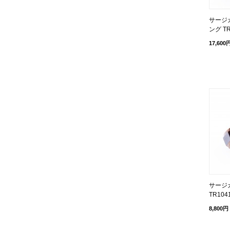
サージ
ング TR
17,600
サージ
TR104
8,800円