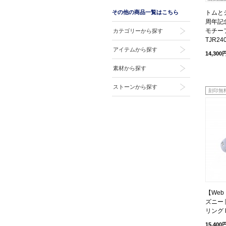
その他の商品一覧はこちら
トムとジ
周年記
モチーフ
カテゴリーから探す
TJR24
アイテムから探す
14,300
素材から探す
ストーンから探す
刻印無
【We
ズニー 
リング D
15,400