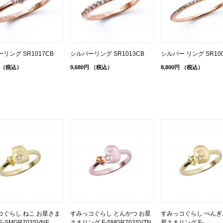
リング SR1017CB
シルバーリング SR1013CB
シルバー リング SR10
（税込）
9,680円
（税込）
8,800円
（税込）
コぐらし ねこ お星さま
すみっコぐらし とんかつ お星
すみっコぐらし ぺんぎ
F-SMGR703SVNE
さまリング F-SMGR702SVTN
星さまリング F-