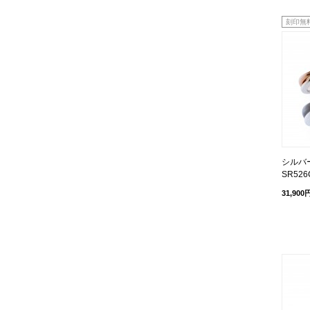
刻印無
シルバ
SR526
31,900