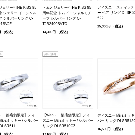
ディズニー スティッチ 
ェリー×THE KISS 85
トムとジェリー×THE KISS 85
ー ペア リング DI-SR52
念 ジェリー イニシャル
周年記念 トム イニシャルモチ
522
 シルバーリング C-
ーフ シルバーリング C-
01SVJE
TJR2400SVTO
25,300円
（税込）
円
（税込）
14,300円
（税込）
料
刻印無料
b・一部店舗限定】ディ
【Web・一部店舗限定】ディ
ディズニー 隠れミッキー
隠れミッキー / シルバー
ズニー 隠れミッキー / シルバー
バー リング DI-SR518
I-SR511
リング DI-SR510CZ
16,500円
（税込）
円
（税込）
17,600円
（税込）