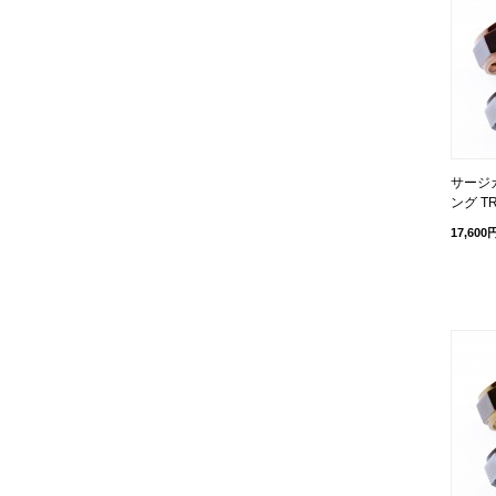
サージ
ング TR
17,600