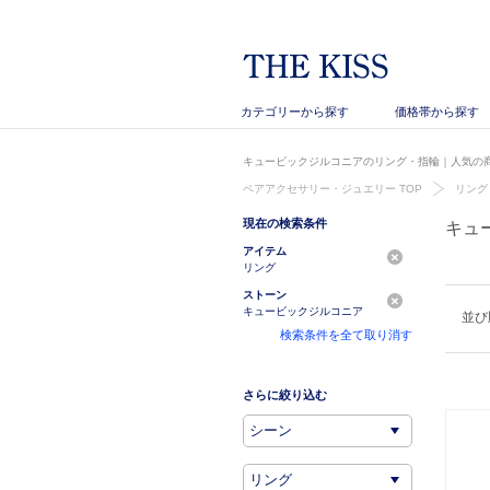
カテゴリーから探す
価格帯から探す
キュービックジルコニアのリング・指輪｜人気の商品
ペアアクセサリー・ジュエリー TOP
リング
現在の検索条件
キュ
アイテム
リング
ストーン
キュービックジルコニア
並び
検索条件を全て取り消す
さらに絞り込む