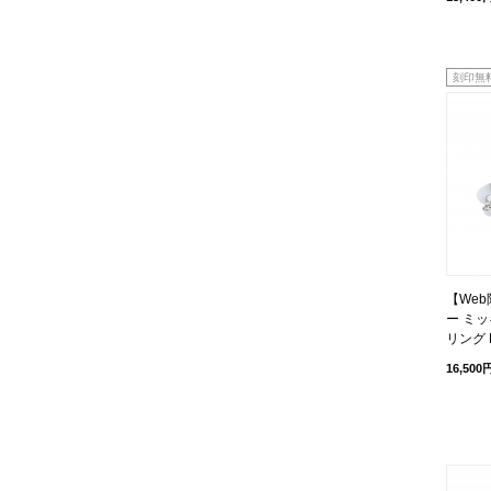
刻印無
【We
ー ミッ
リング D
16,500