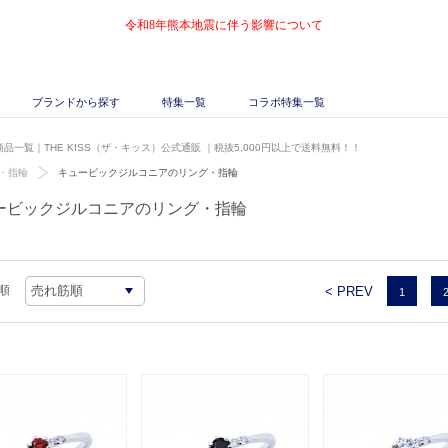
令和8年熊本地震に伴う影響について
ブランドから探す
特集一覧
コラボ特集一覧
一覧｜THE KISS（ザ・キッス）公式通販
｜税抜5,000円以上で送料無料！！
・指輪
キュービックジルコニアのリング・指輪
ービックジルコニアのリング・指輪
順
< PREV
1