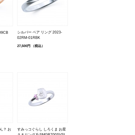
シルバー ペア リング 2023-
09CB
02RM-01RBK
27,500円
（税込）
ん？ お
すみっコぐらし しろくま お星
さまリング F-SMGR700SVSI