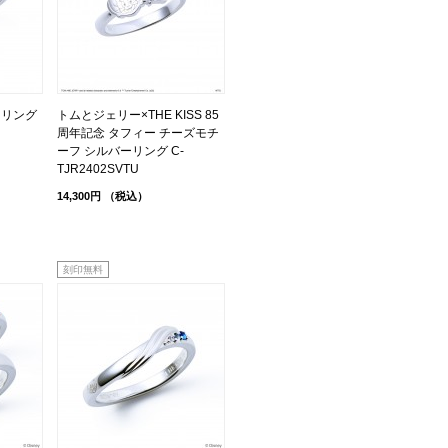
 リング
トムとジェリー×THE KISS 85
周年記念 タフィー チーズモチ
ーフ シルバーリング C-
TJR2402SVTU
14,300円
（税込）
刻印無料