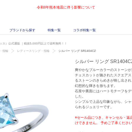
令和8年熊本地震に伴う影響について
ブランドから探す
特集一覧
コラボ特集一覧
・キッス）公式通販
｜税抜5,000円以上で送料無料！！
・指輪
レディースリング・指輪
シルバー リング SR1404CZ
シルバー リング SR1404C
爽やかなブルーカラーのストーンが
チェスカットが施されたスクエアス
るストーンのきらめきが映し出され
幻想的な輝きを放ちます。
石座や裏面にはハートモチーフをデ
した。
シンプルで上品な印象ながら、シャ
られるジュエリーです。
※セール品につき、キャンセル・返
けできません。 予めご了承くださ