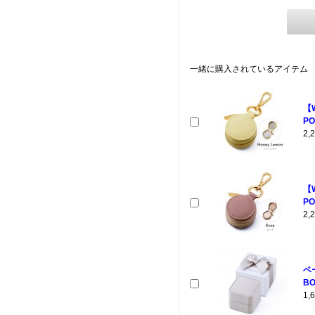
一緒に購入されているアイテム
【
PO
2
【
PO
2
ベ
BO
1