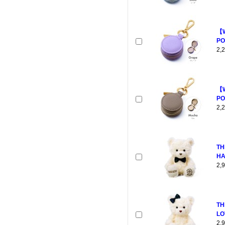
【
PO
2
【
PO
2
TH
HA
2
TH
LO
2