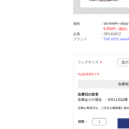
価格
：
18,700円（税
9,350円
（税込
品番
：
SR1404CZ
ブランド
：
THE KISS sweet
リングサイズ
※
※は必須項目です
在庫状
出荷日の目安
在庫ありの場合
：
8月11日以降
正確な発送日は、ご注文を確認後に改
個数：