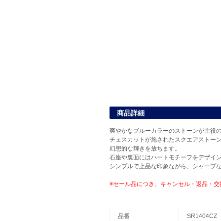
商品詳細
爽やかなブルーカラーのストーンが主役
チェスカットが施されたスクエアストー
幻想的な輝きを放ちます。
石座や裏面にはハートモチーフをデザイ
シンプルで上品な印象ながら、シャープ
※セール品につき、キャンセル・返品・交
品番
SR1404CZ