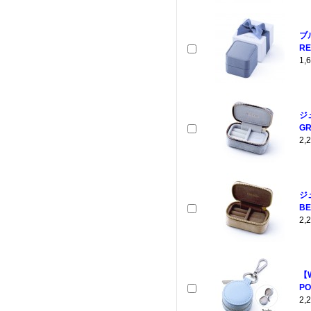
ブ
RE
1
ジ
GR
2
ジ
BE
2
【
PO
2