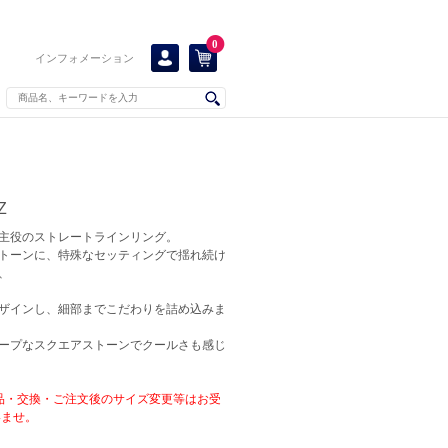
0
インフォメーション
Z
主役のストレートラインリング。
トーンに、特殊なセッティングで揺れ続け
、
ザインし、細部までこだわりを詰め込みま
ープなスクエアストーンでクールさも感じ
品・交換・ご注文後のサイズ変更等はお受
いませ。