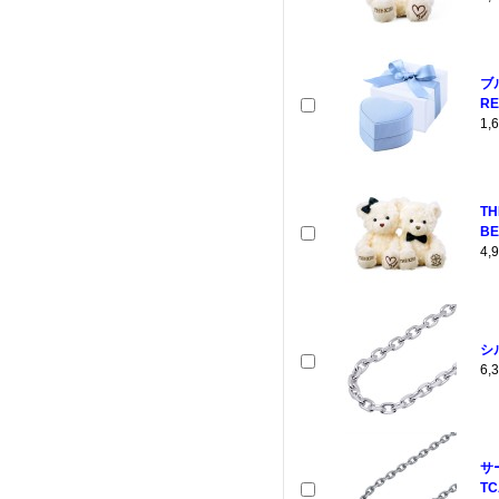
ブ
RE
1
T
BE
4
シ
6
サ
TC