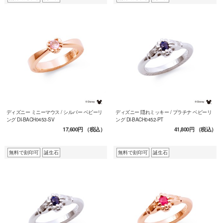
ディズニー ミニーマウス / シルバー ベビーリ
ディズニー 隠れミッキー / プラチナ ベビーリ
ング DI-BACH0453-SV
ング DI-BACH0452-PT
17,600円
（税込）
41,800円
（税込）
無料で刻印可
誕生石
無料で刻印可
誕生石