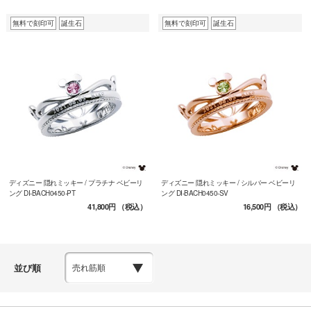
無料で刻印可
誕生石
無料で刻印可
誕生石
ディズニー 隠れミッキー / プラチナ ベビーリ
ディズニー 隠れミッキー / シルバー ベビーリ
ング DI-BACH0450-PT
ング DI-BACH0450-SV
41,800円
（税込）
16,500円
（税込）
並び順