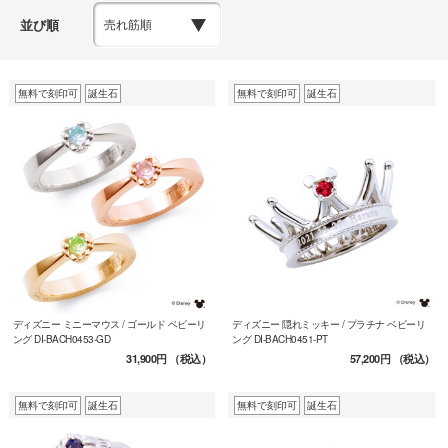
並び順
無料で刻印可
誕生石
無料で刻印可
誕生石
ディズニー ミニーマウス / ゴールド ベビーリ
ディズニー 隠れミッキー / プラチナ ベビーリ
ング DI-BACH0453-GD
ング DI-BACH0451-PT
31,900円
（税込）
57,200円
（税込）
無料で刻印可
誕生石
無料で刻印可
誕生石