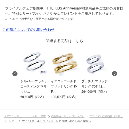
ブライダルフェア期間中、THE KISS Anniversary対象商品をご成約のお客様
へ、特別なサービスや、ささやかなプレゼントをご用意しております。
※ノベルティは予告なく変更となる場合がございます。
この商品についてのお問い合わせ
関連する商品はこちら
ー×プラチナ
シルバー×プラチナ
イエローゴールド
プラチナ マリッジ
プラチナ 
ィング マリ
コーティング マリ
マリッジリング K-
リング 706112…
リング 706
ッジ…
R…
264,000円（税込）
341,000
00円（税込）
69,300円（税込）
192,500円（税込）
ペアアクセサリー・ジュエリー TOP
結婚指輪（マリッジリング）
ブライダル結婚指輪（マリッ
ジリング）
ホワイトゴールド マリッジリング 7621122011-7621122012