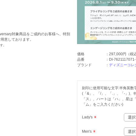
niversary対象商品をご成約のお客様へ、特別
ご用意しております。
ます。
価格
：
297,000円
（税
品番
：
DI-7621117071
ブランド
：
ディズニーコレ
刻印に使用可能な文字:半角英数字(
(「&」、「/」、「.」、「-」
「ス」、ハートは「ハ」、星は
「ム」をご入力ください)
Lady's
※
Men's
※