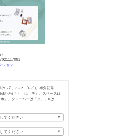
込）
-7621117081
クション
A～Z 、a～z、0～9)、半角記号
)、特殊記号(「・」は「テ」、スペースは
「ホ」、クローバーは「ク」、∞は