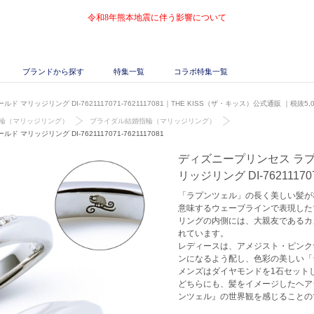
令和8年熊本地震に伴う影響について
ブランドから探す
特集一覧
コラボ特集一覧
マリッジリング DI-7621117071-7621117081｜THE KISS（ザ・キッス）公式通販
｜税抜5,
輪（マリッジリング）
ブライダル結婚指輪（マリッジリング）
マリッジリング DI-7621117071-7621117081
ディズニープリンセス ラプ
リッジリング DI-762111707
「ラプンツェル」の長く美しい髪が
意味するウェーブラインで表現した
リングの内側には、大親友であるカ
れています。
レディースは、アメジスト・ピンク
ンになるよう配し、色彩の美しい「
メンズはダイヤモンドを1石セット
どちらにも、髪をイメージしたヘア
ンツェル』の世界観を感じることの