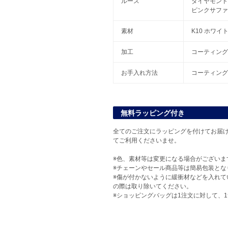
ルース
ダイヤモンド
ピンクサファ
素材
K10 ホワイ
加工
コーティング
お手入れ方法
コーティング
無料ラッピング付き
全てのご注文にラッピングを付けてお届け
てご利用くださいませ。
※色、素材等は変更になる場合がございま
※チェーンやセール商品等は簡易包装とな
※傷が付かないように緩衝材などを入れて
の際は取り除いてください。
※ショッピングバッグは1注文に対して、