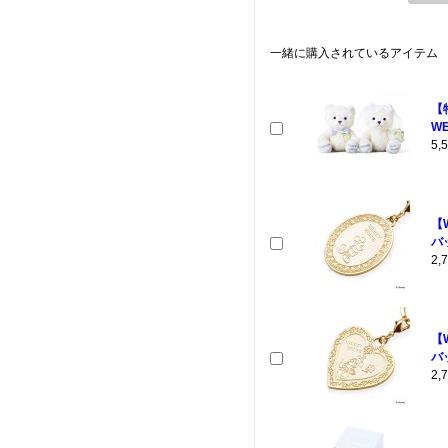
一緒に購入されているアイテム
【
WE
5
【
バ
2
【
バ
2