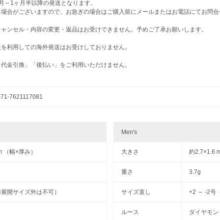
月～1ヶ月半以降の発送となります。
る場合がございますので、お急ぎの場合はご購入前にメールまたはお電話にてお問合
キャンセル・内容の変更・返品はお受けできません。予めご了承お願いします。
社を利用しての海外発送はお受けしておりません。
「代金引換」「後払い」をご利用いただけません。
071-7621117081
Men's
 mm （幅×厚み）
大きさ
約2.7×1.
重さ
3.7g
号（※展開サイズ外は不可）
サイズ直し
+2 ～ -
ルース
ダイヤモン