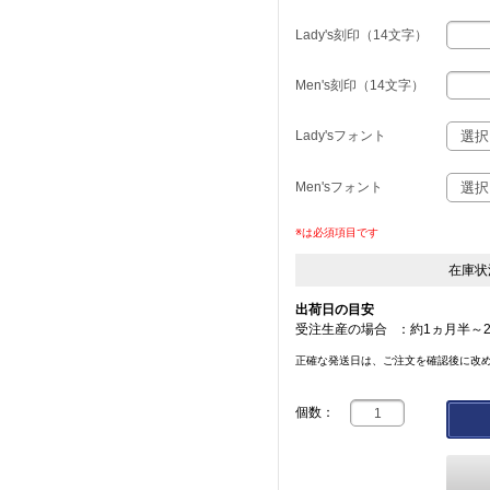
Lady's刻印（14文字）
Men's刻印（14文字）
Lady'sフォント
Men'sフォント
※は必須項目です
在庫状
出荷日の目安
受注生産の場合
：
約1ヵ月半～
正確な発送日は、ご注文を確認後に改
個数：