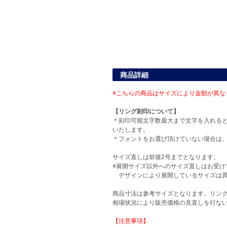
商品詳細
※こちらの商品はサイズにより金額が異な
【リング刻印について】
＊刻印可能文字数最大まで文字を入れる
いたします。
＊フォントをお選び頂けていない場合は
サイズ直しは前後2号までとなります。
※展開サイズ以外へのサイズ直しはお受け
デザインにより展開しているサイズは異
商品寸法は参考サイズとなります。リン
相場状況により販売価格の見直しを行な
【注意事項】