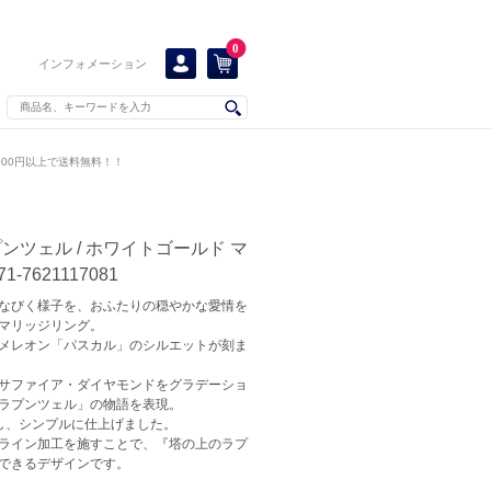
0
インフォメーション
000円以上で送料無料！！
ンツェル / ホワイトゴールド マ
1-7621117081
なびく様子を、おふたりの穏やかな愛情を
マリッジリング。
メレオン「パスカル」のシルエットが刻ま
サファイア・ダイヤモンドをグラデーショ
ラプンツェル」の物語を表現。
し、シンプルに仕上げました。
ライン加工を施すことで、『塔の上のラプ
できるデザインです。