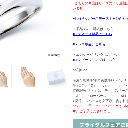
※こちらの商品はサイズにより金額
いませ。
お好きなバースデーストーンがセ
＜単品でのご購入はこちら＞
レディース単品はこちら
メンズ単品はこちら
＜エンゲージリングはこちら＞
エンゲージリングはこちら
<<刻印>>
使用可能文字:半角英数字(A〜Z 、a〜
半角記号(「&」、「/」、「.」、「-
特殊記号(「・」は「テ」、スペー
「ホ」、クローバーは「ク」、∞は
※記号、スペースも文字数に含まれ
※ハート、星、クローバー、∞は1
す。ご了承くださいませ。