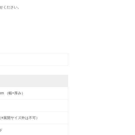
せください。
6 mm （幅×厚み）
2号（※展開サイズ外は不可）
ド