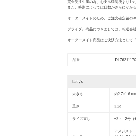
完全受注生産の為、お支払確認後より1ヶ
また、時期によっては日数がさらにかか
オーダーメイドのため、ご注文確定後の
ブライダル商品につきましては、転送会
オーダーメイド商品はご決済方法として
品番
DI-7621117
Lady's
大きさ
約2.7×1.6
重さ
3.2g
サイズ直し
+2 ～ -2
アメジスト