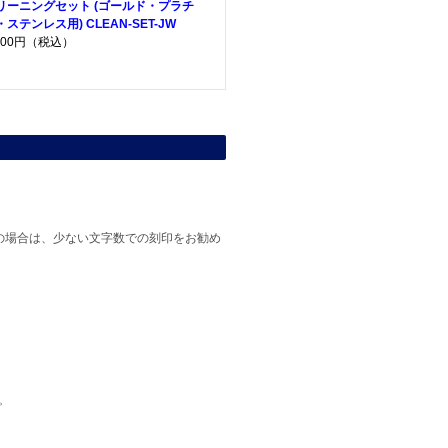
リーニングセット (ゴールド・プラチ
・ステンレス用) CLEAN-SET-JW
,200円（税込）
の場合は、少ない文字数での刻印をお勧め
。