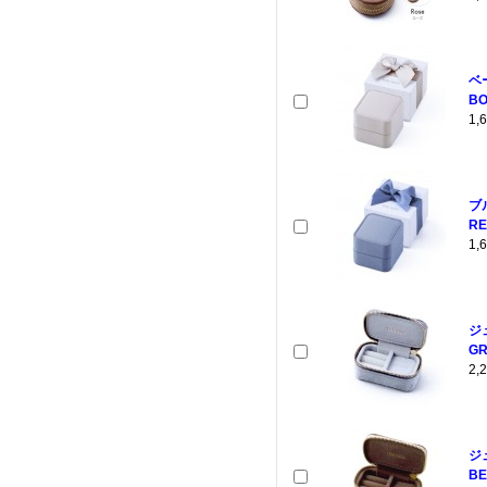
ベ
BO
1
ブ
RE
1
ジ
GR
2
ジ
BE