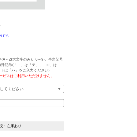
）
PLE'S
A～Z(大文字のみ)、0～9)、半角記号
、特殊記号(「・」は「テ」、「to」は
トは「ハ」をご入力ください)
ービスはご利用いただけません。
況：
在庫あり