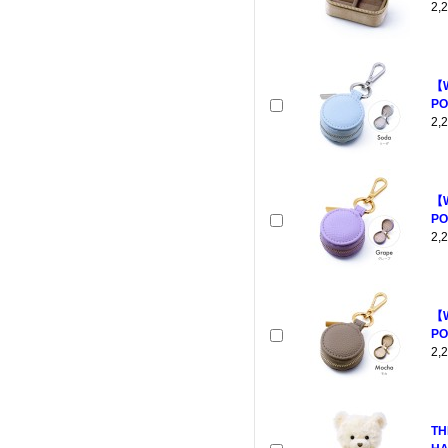
2
【
PO
2
【
PO
2
【
PO
2
TH