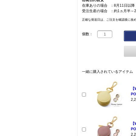
出荷日の目安
在庫ありの場合
：
8月11日以降
受注生産の場合
：
約1ヵ月半～
正確な発送日は、ご注文を確認後に改
個数：
一緒に購入されているアイテム
【
PO
2
【
PO
2