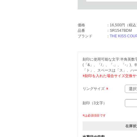
価格
：
16,500円
（税込
品番
：
SR1547BDM
ブランド
：
THE KISS COU
刻印に使用可能な文字:半角英数字(
(「&」、「/」、「.」、「-」)
「ト」、スペースは「ス」、ハー
※刻印を入れた場合サイズ交換サ
リングサイズ
※
刻印（3文字）
※は必須項目です
在庫状