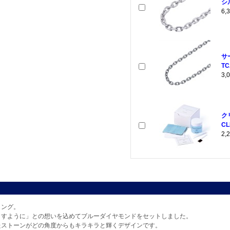
シ
6
サ
TC
3
ク
CL
2
リング。
ますように」との想いを込めてブルーダイヤモンドをセットしました。
たストーンがどの角度からもキラキラと輝くデザインです。