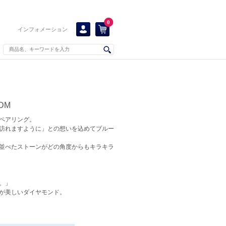
0
インフォメーション
DM
ペアリング。
訪れますように」との想いを込めてブルー
並べたストーンがどの角度からもキラキラ
。」
が美しいダイヤモンド。