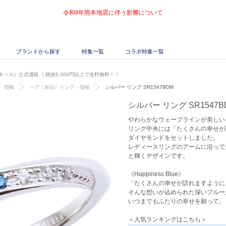
令和8年熊本地震に伴う影響について
ブランドから探す
特集一覧
コラボ特集一覧
ザ・キッス）公式通販
｜税抜5,000円以上で送料無料！！
・指輪
ペア（単品）リング・指輪
シルバー リング SR1547BDM
シルバー リング SR1547B
やわらかなウェーブラインが美しい
リング中央には「たくさんの幸せが
ダイヤモンドをセットしました。
レディースリングのアームに沿って
と輝くデザインです。
《Happiness Blue》
「たくさんの幸せが訪れますように
そんな想いが込められた深いブルー
いつまでもふたりの幸せを願って。
＜人気ランキングはこちら＞