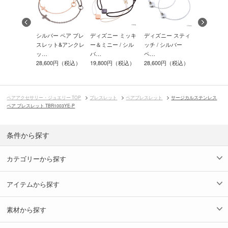
レス ペア ブ
シルバー ペア ブレ
ディズニー ミッキ
ディズニー スティ
サージカル
ット
スレット&アンクレ
ー＆ミニー / シル
ッチ / シルバー
レス ペア 
…
ッ…
バ…
ペ…
ット…
0円（税込）
28,600円（税込）
19,800円（税込）
28,600円（税込）
14,300円
ペアアクセサリー・ジュエリー TOP
ブレスレット
ペアブレスレット
サージカルステンレス
ペア ブレスレット TBR1003YE-P
条件から探す
カテゴリーから探す
アイテムから探す
素材から探す