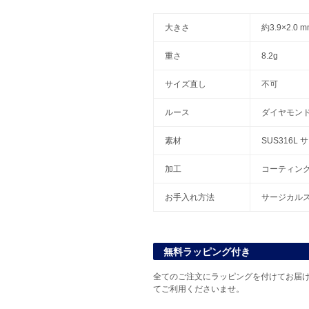
大きさ
約3.9×2.0
重さ
8.2g
サイズ直し
不可
ルース
ダイヤモン
素材
SUS316L
加工
コーティン
お手入れ方法
サージカル
無料ラッピング付き
全てのご注文にラッピングを付けてお届け
てご利用くださいませ。