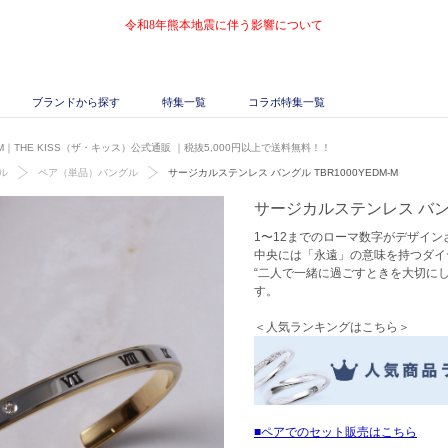
令和8年熊本地震に伴う影響について
ブランドから探す
特集一覧
コラボ特集一覧
-M｜THE KISS（ザ・キッス）公式通販
｜税抜5,000円以上で送料無料！！
ル
ペア（単品）バングル
サージカルステンレス バングル TBR1000YEDM-M
サージカルステンレス バングル
1〜12までのローマ数字がデザイン
中央には「永遠」の意味を持つダイ
“二人で一緒に過ごすときを大切に
す。
＜人気ランキングはこちら＞
ペアでのセット販売はこちら