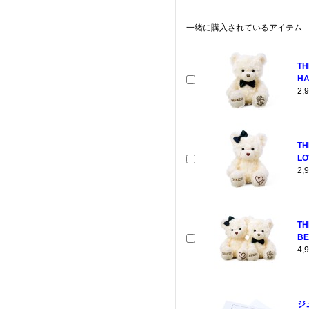
一緒に購入されているアイテム
TH
HA
2
TH
LO
2
T
BE
4
ジ