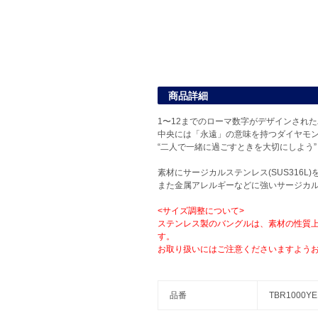
商品詳細
1〜12までのローマ数字がデザインされ
中央には「永遠」の意味を持つダイヤモ
“二人で一緒に過ごすときを大切にしよう
素材にサージカルステンレス(SUS316
また金属アレルギーなどに強いサージカ
<サイズ調整について>
ステンレス製のバングルは、素材の性質
す。
お取り扱いにはご注意くださいますよう
品番
TBR1000Y