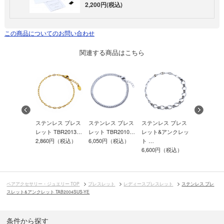
2,200円(税込)
この商品についてのお問い合わせ
関連する商品はこちら
レス ブレス
ステンレス ブレス
ステンレス ブレス
サージカル
ステンレス ブレス
TBR2019
レット TBR2013…
レット&アンクレッ
レス ブレ
レット TBR2010…
0円（税込）
2,860円（税込）
ト …
TB…
6,050円（税込）
6,600円（税込）
8,250円（
ペアアクセサリー・ジュエリー TOP
ブレスレット
レディースブレスレット
ステンレス ブレ
スレット&アンクレット TAB2004SUS-YE
条件から探す