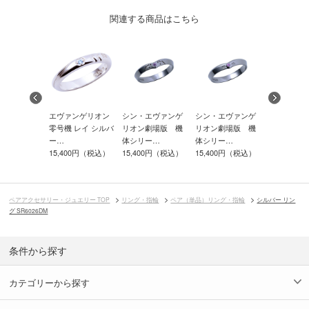
関連する商品はこちら
ー リング
エヴァンゲリオン
シン・エヴァンゲ
シン・エヴァンゲ
シルバー 
6DM
零号機 レイ シルバ
リオン劇場版 機
リオン劇場版 機
SR511DM
00円（税込）
ー…
体シリー…
体シリー…
17,600円
15,400円（税込）
15,400円（税込）
15,400円（税込）
ペアアクセサリー・ジュエリー TOP
リング・指輪
ペア（単品）リング・指輪
シルバー リン
グ SR6026DM
条件から探す
カテゴリーから探す