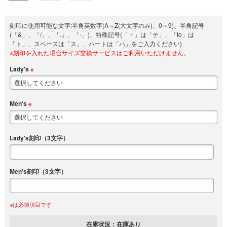
刻印に使用可能な文字:半角英数字(A～Z(大文字のみ)、0～9)、半角記号
(「&」、「/」、「.」、「-」)、特殊記号(「・」は「テ」、「to」は
「ト」、スペースは「ス」、ハートは「ハ」をご入力ください)
※刻印を入れた場合サイズ交換サービスはご利用いただけません。
Lady's
※
Men's
※
Lady's刻印（3文字）
Men's刻印（3文字）
※は必須項目です
在庫状況：
在庫あり