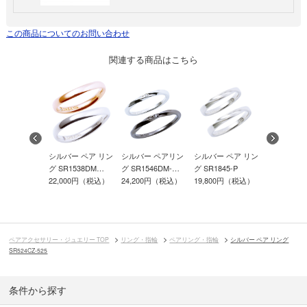
この商品についてのお問い合わせ
関連する商品はこちら
ー ペア リン
シルバー ペア リン
シルバー ペアリン
シルバー ペア リン
シルバー 
032-P
グ SR1538DM…
グ SR1546DM-…
グ SR1845-P
グ SR1226-
00円（税込）
22,000円（税込）
24,200円（税込）
19,800円（税込）
11,000円
ペアアクセサリー・ジュエリー TOP
リング・指輪
ペアリング・指輪
シルバー ペア リング
SR524CZ-525
条件から探す