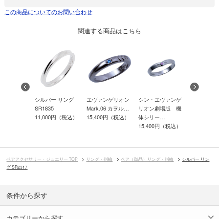
この商品についてのお問い合わせ
関連する商品はこちら
ー リング
シルバー リング
エヴァンゲリオン
シン・エヴァンゲ
シン・エヴ
1DM
SR1835
Mark.06 カヲル…
リオン劇場版 機
リオン劇場
00円（税込）
11,000円（税込）
15,400円（税込）
体シリー…
体シリー…
15,400円（税込）
15,400円
ペアアクセサリー・ジュエリー TOP
リング・指輪
ペア（単品）リング・指輪
シルバー リン
グ SR2317
条件から探す
カテゴリーから探す