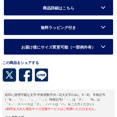
商品詳細はこちら
無料ラッピング付き
お届け後にサイズ変更可能（一部例外有）
この商品をシェアする
刻印に使用可能な文字:半角英数字(A～Z(大文字のみ)、0～9)、半角記号
(「&」、「/」、「.」、「-」)、特殊記号(「・」は「テ」、「to」は
「ト」、スペースは「ス」、ハートは「ハ」をご入力ください)
※刻印を入れた場合サイズ交換サービスはご利用いただけません。