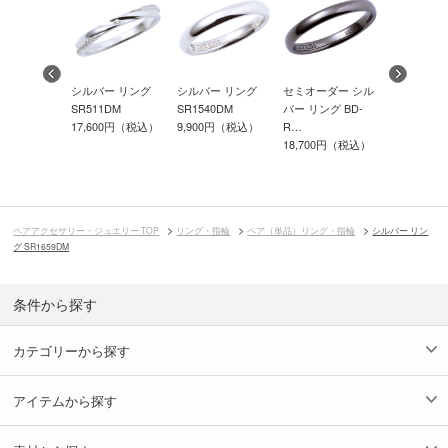
カルステン
シルバー リング
シルバー リング
セミオーダー シル
サージカル
ング L-
SR511DM
SR1540DM
バー リング BD-
レス リング
17,600円（税込）
9,900円（税込）
R…
TR304…
0円（税込）
18,700円（税込）
9,680円（
4,840円（
ペアアクセサリー・ジュエリー TOP
リング・指輪
ペア（単品）リング・指輪
シルバー リン
グ SR1659DM
条件から探す
カテゴリーから探す
アイテムから探す