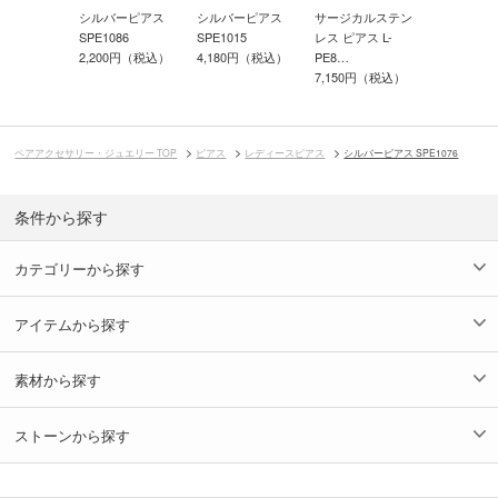
カルステン
シルバーピアス
サージカルステン
シルバーピ
シルバーピアス
アス L-
SPE1015
レス ピアス L-
SPE1033
SPE1086
4,180円（税込）
PE8…
2,420円（
2,200円（税込）
0円（税込）
7,150円（税込）
ペアアクセサリー・ジュエリー TOP
ピアス
レディースピアス
シルバーピアス SPE1076
条件から探す
カテゴリーから探す
アイテムから探す
素材から探す
ストーンから探す