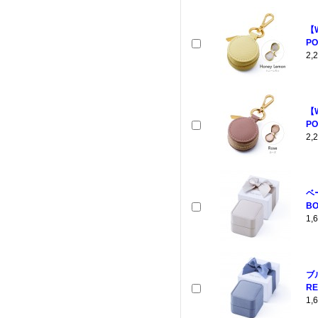
【
PO
2
【
PO
2
ベ
BO
1
ブ
RE
1