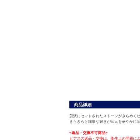
商品詳細
贅沢にセットされたストーンがきらめく
きらきらと繊細な輝きが耳元を華やかに
<返品・交換不可商品>
ピアスの返品・交換は、衛生上の問題に