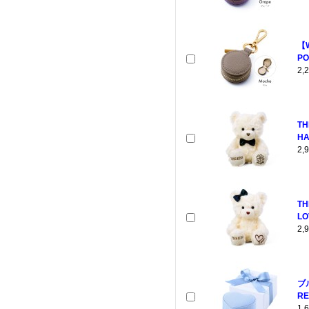
【
PO
2
TH
HA
2
TH
LO
2
ブ
RE
1