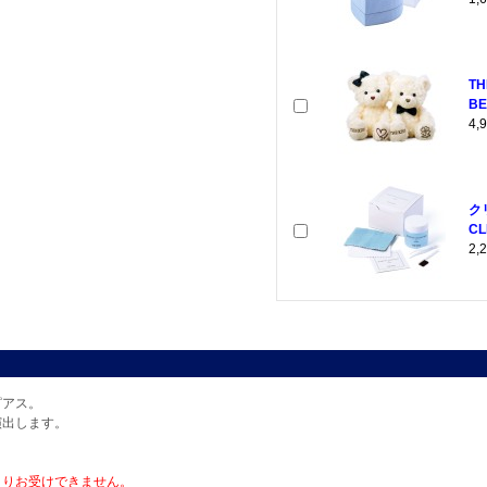
T
BE
4
ク
CL
2
ピアス。
演出します。
よりお受けできません。