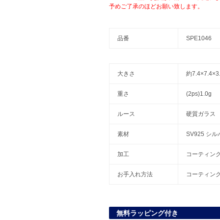
予めご了承のほどお願い致します。
品番
SPE1046
大きさ
約7.4×7.4
重さ
(2ps)1.0g
ルース
硬質ガラス
素材
SV925 シ
加工
コーティン
お手入れ方法
コーティン
無料ラッピング付き