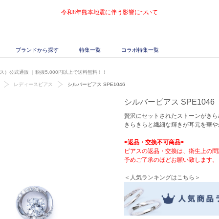
令和8年熊本地震に伴う影響について
ブランドから探す
特集一覧
コラボ特集一覧
キッス）公式通販
｜税抜5,000円以上で送料無料！！
レディースピアス
シルバーピアス SPE1046
シルバーピアス SPE1046
贅沢にセットされたストーンがきら
きらきらと繊細な輝きが耳元を華や
<返品・交換不可商品>
ピアスの返品・交換は、衛生上の問
予めご了承のほどお願い致します。
＜人気ランキングはこちら＞