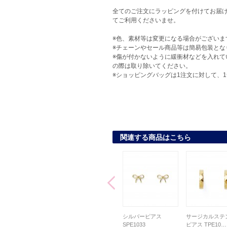
全てのご注文にラッピングを付けてお届け
てご利用くださいませ。
※色、素材等は変更になる場合がございま
※チェーンやセール商品等は簡易包装とな
※傷が付かないように緩衝材などを入れて
の際は取り除いてください。
※ショッピングバッグは1注文に対して、
関連する商品はこちら
サージカルステンレス
サージカルステンレス
シルバーピアス
サージカルステ
アス L-PE8…
ピアス TPE10…
SPE1033
ピアス TPE10…