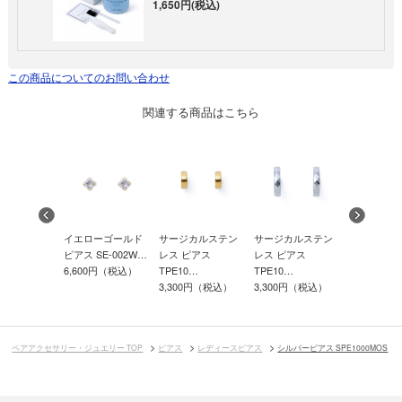
1,650円(税込)
この商品についてのお問い合わせ
関連する商品はこちら
ーピアス
イエローゴールド
サージカルステン
サージカルステン
サージカル
32
ピアス SE-002W…
レス ピアス
レス ピアス
レス ピアス
0円（税込）
6,600円（税込）
TPE10…
TPE10…
TPE10…
3,300円（税込）
3,300円（税込）
3,300円（
ペアアクセサリー・ジュエリー TOP
ピアス
レディースピアス
シルバーピアス SPE1000MOS