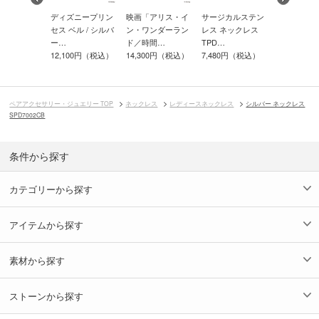
ニープリン
ディズニープリン
映画「アリス・イ
サージカルステン
ディズニー
ル / シルバ
セス ベル / シルバ
ン・ワンダーラン
レス ネックレス
マウス / 
ー…
ド／時間…
TPD…
ダ…
00円（税込）
12,100円（税込）
14,300円（税込）
7,480円（税込）
13,200円
ペアアクセサリー・ジュエリー TOP
ネックレス
レディースネックレス
シルバー ネックレス
SPD7002CB
条件から探す
カテゴリーから探す
アイテムから探す
素材から探す
ストーンから探す