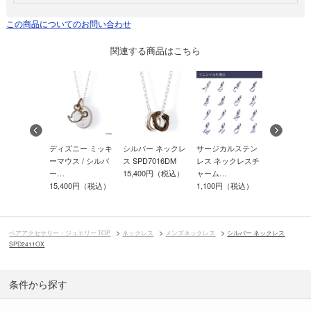
この商品についてのお問い合わせ
関連する商品はこちら
ニー 隠れミ
ディズニー ミッキ
シルバー ネックレ
サージカルステン
ディズニー
/ シルバー
ーマウス / シルバ
ス SPD7016DM
レス ネックレスチ
ドダック /
ー…
15,400円（税込）
ャーム…
ー…
00円（税込）
15,400円（税込）
1,100円（税込）
14,300円
ペアアクセサリー・ジュエリー TOP
ネックレス
メンズネックレス
シルバー ネックレス
SPD2411OX
条件から探す