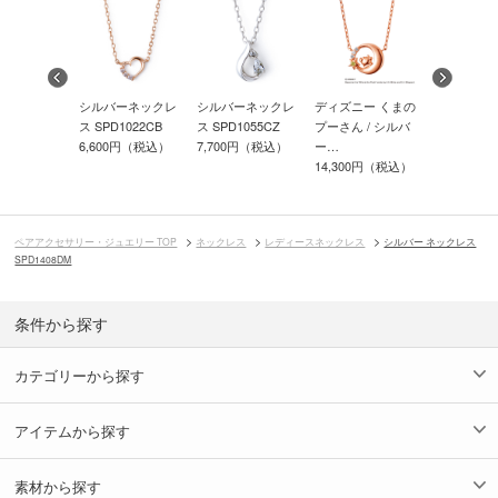
ー ネックレ
シルバーネックレ
シルバーネックレ
ディズニー くまの
ディズニー
7036CB
ス SPD1022CB
ス SPD1055CZ
プーさん / シルバ
セス シンデ
00円（税込）
6,600円（税込）
7,700円（税込）
ー…
シ…
14,300円（税込）
14,300円
ペアアクセサリー・ジュエリー TOP
ネックレス
レディースネックレス
シルバー ネックレス
SPD1408DM
条件から探す
カテゴリーから探す
アイテムから探す
素材から探す