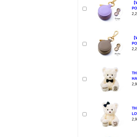
【
PO
2
【
PO
2
TH
HA
2
TH
LO
2