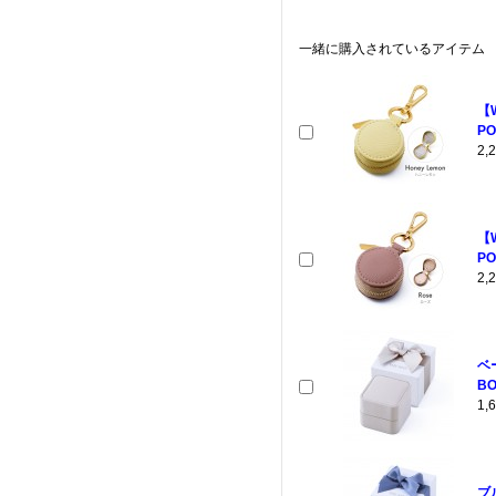
一緒に購入されているアイテム
【
PO
2
【
PO
2
ベ
BO
1
ブ