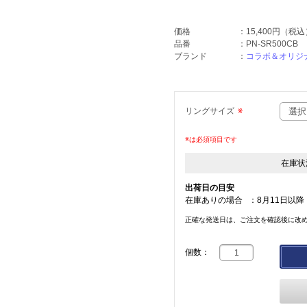
価格
：
15,400円
（税込
品番
：
PN-SR500CB
ブランド
：
コラボ＆オリジ
リングサイズ
※
※は必須項目です
在庫状
出荷日の目安
在庫ありの場合
：
8月11日以降
正確な発送日は、ご注文を確認後に改
個数：