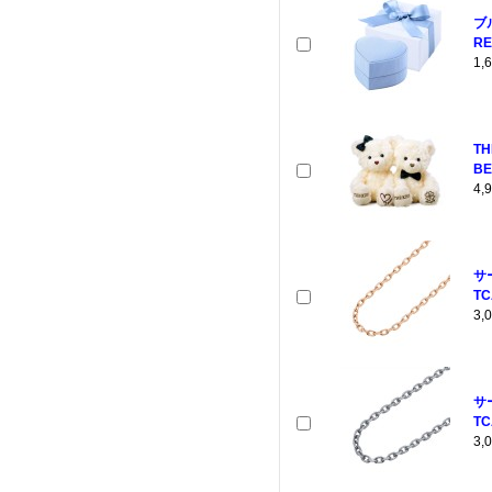
ブ
RE
1
T
BE
4
サ
TC
3
サ
TC
3