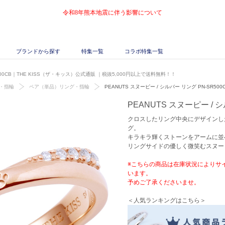
令和8年熊本地震に伴う影響について
ブランドから探す
特集一覧
コラボ特集一覧
R500CB｜THE KISS（ザ・キッス）公式通販
｜税抜5,000円以上で送料無料！！
・指輪
ペア（単品）リング・指輪
PEANUTS スヌーピー / シルバー リング PN-SR500
PEANUTS スヌーピー / シ
クロスしたリング中央にデザインし
グ。
キラキラ輝くストーンをアームに並
リングサイドの優しく微笑むスヌー
※こちらの商品は在庫状況によりサ
います。
予めご了承くださいませ。
＜人気ランキングはこちら＞