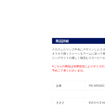
商品詳細
クロスしたリング中央にデザインしたス
キラキラ輝くストーンをアームに並べて
リングサイドの優しく微笑むスヌーピー
※こちらの商品は在庫状況によりサイズの
予めご了承くださいませ。
品番
PN-SR500C
大きさ
約3.5×1.9