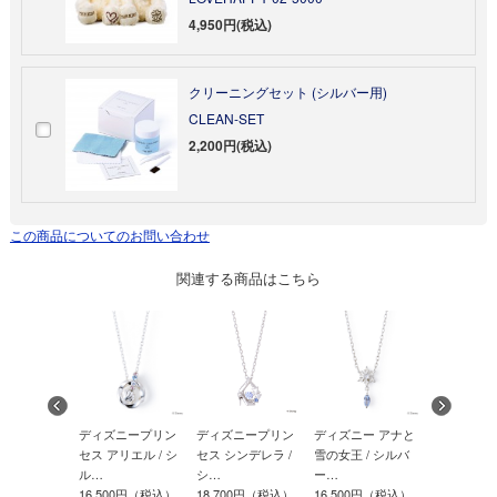
4,950円(税込)
クリーニングセット (シルバー用)
CLEAN-SET
2,200円(税込)
この商品についてのお問い合わせ
関連する商品はこちら
ニープリン
ディズニープリン
ディズニープリン
ディズニー アナと
ポムポムプ
ラプンツェル
セス アリエル / シ
セス シンデレラ /
雪の女王 / シルバ
ルバー ネ
ル…
シ…
ー…
P…
00円（税込）
16,500円（税込）
18,700円（税込）
16,500円（税込）
13,200円