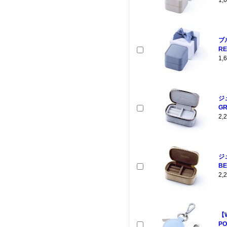
1
ブ
RE
1
ジ
GR
2
ジ
BE
2
【
PO