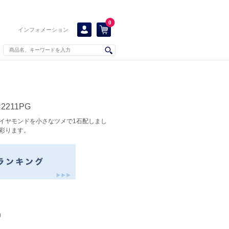
0
インフォメーション
211PG
イヤモンドを小さなツメで1石配しまし
彩ります。
）