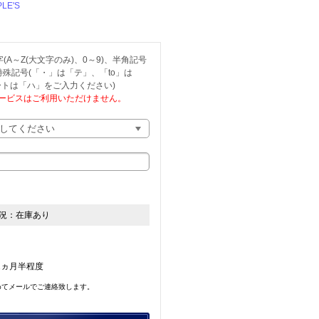
PLE'S
A～Z(大文字のみ)、0～9)、半角記号
、特殊記号(「・」は「テ」、「to」は
トは「ハ」をご入力ください)
ービスはご利用いただけません。
況：
在庫あり
2ヵ月半程度
めてメールでご連絡致します。