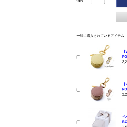
個数：
一緒に購入されているアイテム
【
PO
2
【
PO
2
ベ
BO