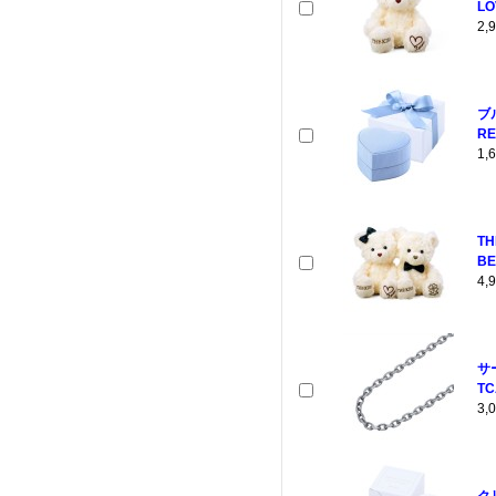
LO
2
ブ
RE
1
T
BE
4
サ
TC
3