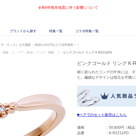
令和8年熊本地震に伴う影響について
ブランドから探す
特集一覧
コラボ特集一覧
SS（ザ・キッス）公式通販
｜税抜5,000円以上で送料無料！！
・指輪
ペア（単品）リング・指輪
ピンクゴールド リング K-R2211PG
ピンクゴールド リング K-R2
細く絞られたリングの中央には、ダ
た。繊細なデザインは指元を可憐に
ペアでのセット販売はこちら
価格
：
50,600円
（税込
品番
：
K-R2211PG