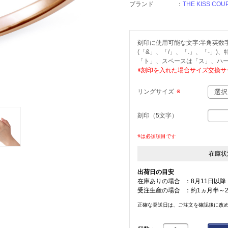
ブランド
：
THE KISS COU
刻印に使用可能な文字:半角英数字(
(「&」、「/」、「.」、「-」)
「ト」、スペースは「ス」、ハー
※刻印を入れた場合サイズ交換サ
リングサイズ
※
刻印（5文字）
※は必須項目です
在庫状
出荷日の目安
在庫ありの場合
：
8月11日以降
受注生産の場合
：
約1ヵ月半～
正確な発送日は、ご注文を確認後に改