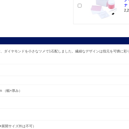
ク
ナ
2
は、ダイヤモンドを小さなツメで1石配しました。繊細なデザインは指元を可憐に彩
 mm （幅×厚み）
号（※展開サイズ外は不可）