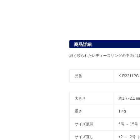
商品詳細
細く絞られたレディースリングの中央に
品番
K-R2211PG
大きさ
約1.7×2.1
重さ
1.4g
サイズ展開
5号 ～ 15号
サイズ直し
+2 ～ -2