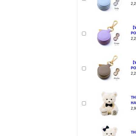
2
【
PO
2
【
PO
2
TH
HA
2
TH