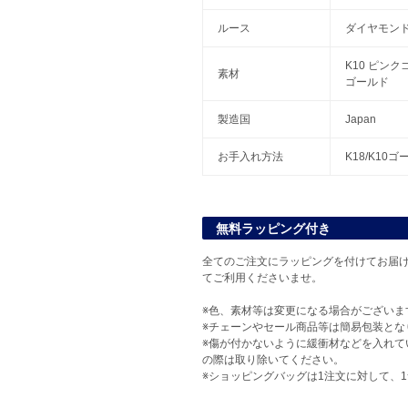
ルース
ダイヤモン
K10 ピン
素材
ゴールド
製造国
Japan
お手入れ方法
K18/K10
無料ラッピング付き
全てのご注文にラッピングを付けてお届け
てご利用くださいませ。
※色、素材等は変更になる場合がございま
※チェーンやセール商品等は簡易包装とな
※傷が付かないように緩衝材などを入れて
の際は取り除いてください。
※ショッピングバッグは1注文に対して、