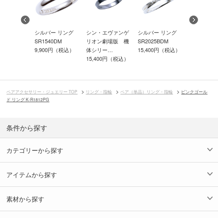
ーダー シル
シルバー リング
シン・エヴァンゲ
シルバー リング
セミオーダ
ング BD-
SR1540DM
リオン劇場版 機
SR2025BDM
バー リング 
9,900円（税込）
体シリー…
15,400円（税込）
R…
00円（税込）
15,400円（税込）
18,700円
ペアアクセサリー・ジュエリー TOP
リング・指輪
ペア（単品）リング・指輪
ピンクゴール
ド リング K-R1812PG
条件から探す
カテゴリーから探す
アイテムから探す
素材から探す