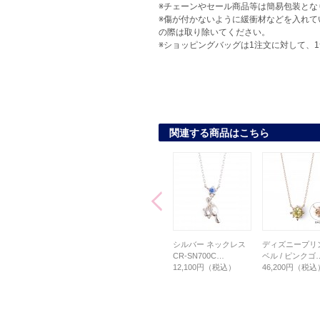
※チェーンやセール商品等は簡易包装とな
※傷が付かないように緩衝材などを入れて
の際は取り除いてください。
※ショッピングバッグは1注文に対して、
関連する商品はこちら
セミオーダー シルバ
ディズニープリンセス
シルバー ネックレス
ディズニープリ
ーネックレス BD-…
アリエル / シル…
CR-SN700C…
ベル / ピンクゴ
3,200円（税込）
16,500円（税込）
12,100円（税込）
46,200円（税込