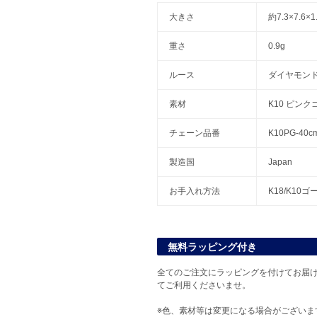
大きさ
約7.3×7.6
重さ
0.9g
ルース
ダイヤモン
素材
K10 ピン
チェーン品番
K10PG-4
製造国
Japan
お手入れ方法
K18/K10
無料ラッピング付き
全てのご注文にラッピングを付けてお届け
てご利用くださいませ。
※色、素材等は変更になる場合がございま