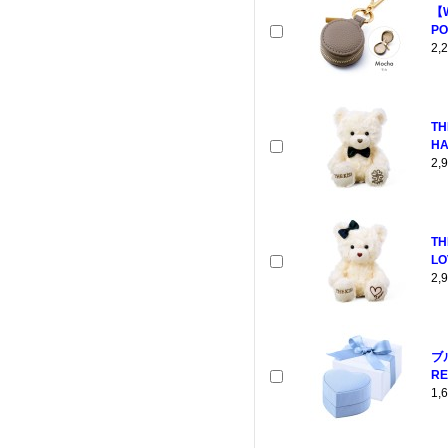
【
PO
2
TH
HA
2
TH
LO
2
ブ
RE
1