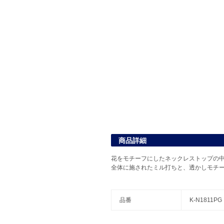
商品詳細
花をモチーフにしたネックレストップの
全体に施されたミル打ちと、透かしモチ
品番
K-N1811PG