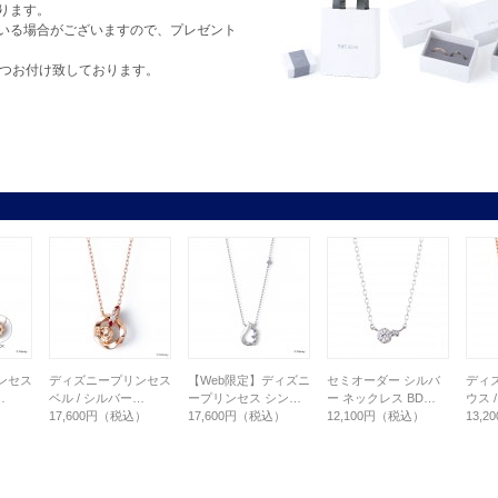
ります。
いる場合がございますので、プレゼント
1つお付け致しております。
ンセス
ディズニープリンセス
【Web限定】ディズニ
セミオーダー シルバ
ディ
…
ベル / シルバー…
ープリンセス シン…
ー ネックレス BD…
ウス 
）
17,600円（税込）
17,600円（税込）
12,100円（税込）
13,