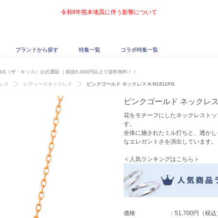
令和8年熊本地震に伴う影響について
ブランドから探す
特集一覧
コラボ特集一覧
 KISS（ザ・キッス）公式通販
｜税抜5,000円以上で送料無料！！
レス
レディースネックレス
ピンクゴールド ネックレス K-N1811PG
ピンクゴールド ネックレス K
花をモチーフにしたネックレストッ
す。
全体に施されたミル打ちと、透かし
なエレガントさを演出しています。
＜人気ランキングはこちら＞
価格
：
51,700円
（税込