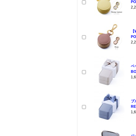
PO
2
【
PO
2
ベ
BO
1
ブ
RE
1