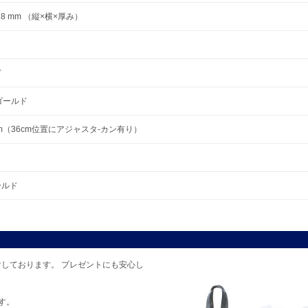
×1.8 mm （縦×横×厚み）
ド
クゴールド
0cm（36cm位置にアジャスタ-カン有り）
ゴールド
しております。 プレゼントにも安心し
す。