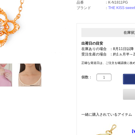
品番
：
K-N1811PG
ブランド
：
THE KISS sweet
在庫状
出荷日の目安
在庫ありの場合
：
8月11日以降
受注生産の場合
：
約1ヵ月半～
正確な発送日は、ご注文を確認後に改
個数：
一緒に購入されているアイテム
【