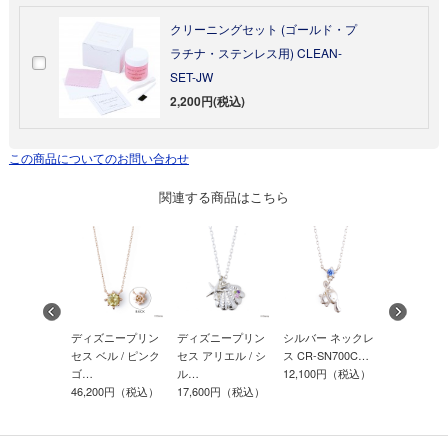
クリーニングセット (ゴールド・プ
ラチナ・ステンレス用) CLEAN-
SET-JW
2,200円(税込)
この商品についてのお問い合わせ
関連する商品はこちら
ニー スティ
ディズニープリン
ディズニープリン
シルバー ネックレ
ディズニー
 シルバー
セス ベル / ピンク
セス アリエル / シ
ス CR-SN700C…
マウス / 
ゴ…
ル…
12,100円（税込）
ダ…
00円（税込）
46,200円（税込）
17,600円（税込）
13,200円