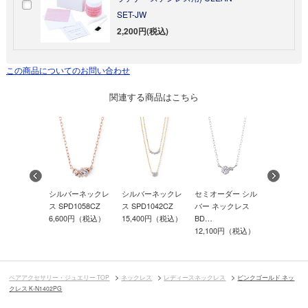
SET-JW
2,200円(税込)
この商品についてのお問い合わせ
関連する商品はこちら
b限定】ディ
シルバーネックレ
シルバーネックレ
セミオーダー シル
ディズニー
プリンセス
ス SPD1058CZ
ス SPD1042CZ
バー ネックレス
雪の女王 /
6,600円（税込）
15,400円（税込）
BD…
ー…
00円（税込）
12,100円（税込）
16,500円
ペアアクセサリー・ジュエリー TOP
ネックレス
レディースネックレス
ピンクゴールド ネッ
クレス K-N1402PG