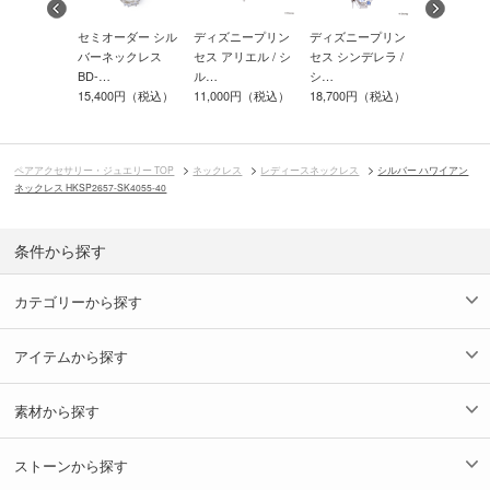
b限定】ディ
セミオーダー シル
ディズニープリン
ディズニープリン
シルバーネ
プリンセス
バーネックレス
セス アリエル / シ
セス シンデレラ /
ス SPD105
BD-…
ル…
シ…
6,600円（
00円（税込）
15,400円（税込）
11,000円（税込）
18,700円（税込）
ペアアクセサリー・ジュエリー TOP
ネックレス
レディースネックレス
シルバー ハワイアン
ネックレス HKSP2657-SK4055-40
条件から探す
カテゴリーから探す
アイテムから探す
素材から探す
ストーンから探す