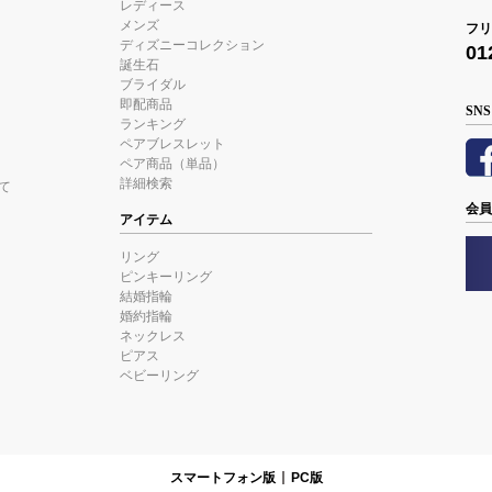
レディース
メンズ
フリ
ディズニーコレクション
01
誕生石
ブライダル
即配商品
SNS
ランキング
ペアブレスレット
ペア商品（単品）
詳細検索
て
会員
アイテム
リング
ピンキーリング
結婚指輪
婚約指輪
ネックレス
ピアス
ベビーリング
スマートフォン版
PC版