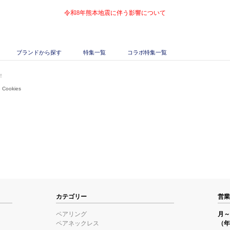
令和8年熊本地震に伴う影響について
ブランドから探す
特集一覧
コラボ特集一覧
！
 Cookies
カテゴリー
営業
ペアリング
月～金
ペアネックレス
（年