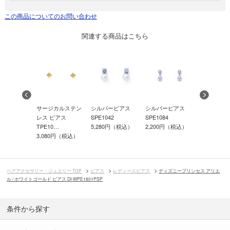
この商品についてのお問い合わせ
関連する商品はこちら
ゴールド ピ
サージカルステン
シルバーピアス
シルバーピアス
ステンレス
-001AQ
レス ピアス
SPE1042
SPE1084
TPE2012Y
0円（税込）
TPE10…
5,280円（税込）
2,200円（税込）
3,850円（
5円（税込）
3,080円（税込）
ペアアクセサリー・ジュエリー TOP
ピアス
レディースピアス
ディズニープリンセス アリエ
ル / ホワイトゴールド ピアス DI-WPE1801PSP
条件から探す