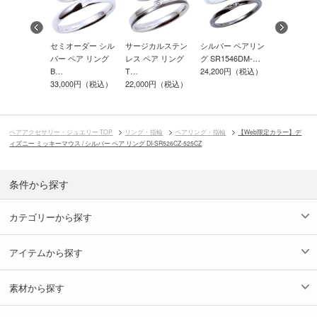
ー ペアリン
セミオーダー シル
サージカルステン
シルバー ペアリン
サージカル
543DM-…
バー ペア リング
レス ペア リング
グ SR1546DM-…
レス ペア リ
00円（税込）
B…
T…
24,200円（税込）
…
33,000円（税込）
22,000円（税込）
11,000円
ペアアクセサリー・ジュエリー TOP
リング・指輪
ペアリング・指輪
【Web限定カラー】デ
ィズニー ミッキーマウス / シルバー ペア リング DI-SR526CZ-525CZ
条件から探す
カテゴリーから探す
アイテムから探す
素材から探す