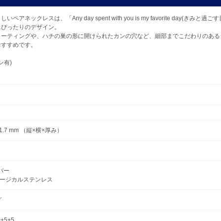
ックレスは、「Any day spent with you is my favorite day(き
にぴったりのデザイン。
コーティングや、ハチの巣の形に開けられたカンの穴など、細部までこだわりのある
おすすめです。
ン有)
7×1.7 mm （縦×横×厚み）
ルバー
 サージカルステンレス
グ
0+5+5