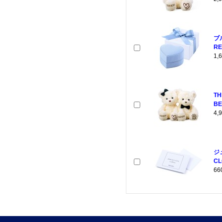
ブ
RE
1
T
BE
4
ジ
CL
6