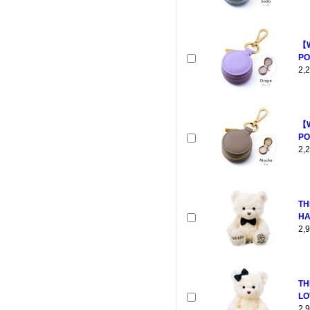
【
PO
2
【
PO
2
TH
HA
2
TH
LO
2