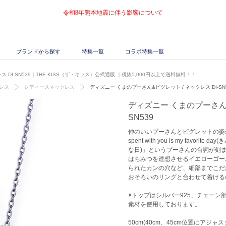
令和8年熊本地震に伴う影響について
ブランドから探す
特集一覧
コラボ特集一覧
 DI-SN539｜THE KISS（ザ・キッス）公式通販
｜税抜5,000円以上で送料無料！！
レス
レディースネックレス
ディズニー くまのプーさん&ピグレット / ネックレス DI-SN
ディズニー くまのプーさん&
SN539
仲のいいプーさんとピグレットの姿が
spent with you is my favo
な日)」というプーさんの台詞が刻
はちみつを連想させるイエローゴー
られたカンの穴など、細部までこだ
おそろいのリングと合わせて着ける
※トップはシルバー925、チェーン
素材を使用しております。
50cm(40cm、45cm位置にアジャ