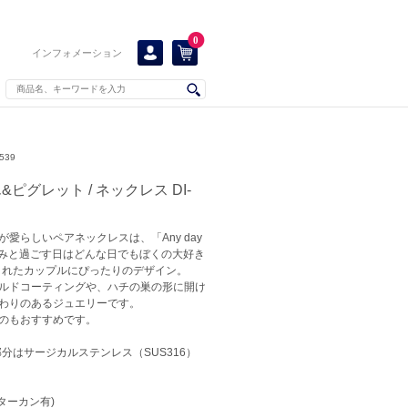
0
インフォメーション
539
ピグレット / ネックレス DI-
愛らしいペアネックレスは、「Any day
rite day(きみと過ごす日はどんな日でもぼくの大好き
まれたカップルにぴったりのデザイン。
ルドコーティングや、ハチの巣の形に開け
わりのあるジュエリーです。
のもおすすめです。
部分はサージカルステンレス（SUS316）
スターカン有)