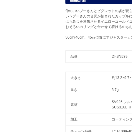
商品詳細
仲のいいプーさんとピグレットの姿が愛らしいペアネ
いうプーさんの台詞が刻まれたカップル
はちみつを連想させるイエローゴールド
おそろいのリングと合わせて着けるのも
50cm(40cm、45㎝位置にアジャスターカ
品番
DI-SN539
大きさ
約13.2×9.
重さ
3.7g
SV925 シ
素材
SUS316L
加工
コーティン
チェーン品番
TCA1009-4