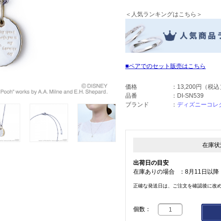
＜人気ランキングはこちら＞
ペアでのセット販売はこちら
価格
：
13,200円
（税込
品番
：
DI-SN539
ブランド
：
ディズニーコレ
在庫状
出荷日の目安
在庫ありの場合
：
8月11日以降
正確な発送日は、ご注文を確認後に改
個数：