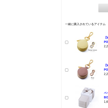
一緒に購入されているアイテム
【
PO
2
【
PO
2
ベ
BO
1