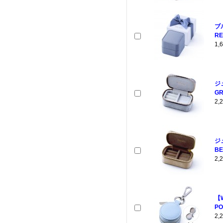
ブ
RE
1
ジ
GR
2
ジ
BE
2
【
PO
2