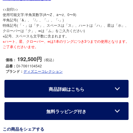
<<刻印>>
使用可能文字:半角英数字(A〜Z 、a〜z、0〜9)
半角記号(「&」、「/」、「.」、「-」)
特殊記号(「・」は「テ」、スペースは「ス」、ハートは「ハ」、星は「ホ」、
クローバーは「ク」、∞は「ム」をご入力ください)
※記号、スペースも文字数に含まれます。
※ハート、星、クローバー、∞は1本のリングにつき3つまでの使用となります。
ご了承くださいませ。
192,500円
価格：
（税込）
品番：
DI-7061104542
ブランド：
ディズニーコレクション
商品詳細はこちら
無料ラッピング付き
この商品をシェアする