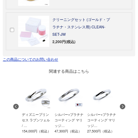
クリーニングセット (ゴールド・プ
ラチナ・ステンレス用) CLEAN-
SET-JW
2,200円(税込)
この商品についてのお問い合わせ
関連する商品はこちら
ニープリン
ディズニープリン
シルバー×プラチナ
シルバー×プラチナ
ディズニー
ンデレラ /
セス ラプンツェル
コーティング マリ
コーティング マリ
セス アリエル
/ …
ッジ…
ッジ…
ワ…
500円（税込）
154,000円（税込）
47,300円（税込）
27,500円（税込）
88,000円