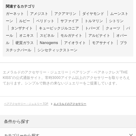
関連するカテゴリ
ガーネット
アメジスト
アクアマリン
ダイヤモンド
ムーンスト
ーン
ルビー
ペリドット
サファイア
トルマリン
シトリン
タンザナイト
キュービックジルコニア
トパーズ
クォーツ
パ
ール
オニキス
スピネル
モルガナイト
アルピナイト
オパー
ル
硬質ガラス
Nanogems
アイオライト
モアサナイト
プラ
スチックパール
シンセティックストーン
エメラルドのアクセサリー・ジュエリー｜ペアリング・ペアネックレス”THE
KISS”の公式通販サイト。常時3000アイテム以上のアクセサリーを取りそろえ
ております。シンプルで飽きの来ないジュエリーをご提案しています。
ペアアクセサリー・ジュエリー TOP
エメラルドのアクセサリー
条件から探す
カテゴリーから探す