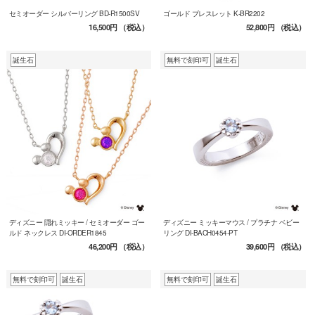
セミオーダー シルバーリング BD-R1500SV
ゴールド ブレスレット K-BR2202
16,500円
（税込）
52,800円
（税込）
誕生石
無料で刻印可
誕生石
ディズニー 隠れミッキー / セミオーダー ゴー
ディズニー ミッキーマウス / プラチナ ベビー
ルド ネックレス DI-ORDER1845
リング DI-BACH0454-PT
46,200円
（税込）
39,600円
（税込）
無料で刻印可
誕生石
無料で刻印可
誕生石