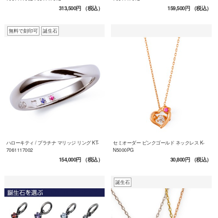
313,500円
（税込）
159,500円
（税込）
無料で刻印可
誕生石
ハローキティ / プラチナ マリッジ リング KT-
セミオーダー ピンクゴールド ネックレス K-
7061117002
N5000PG
154,000円
（税込）
30,800円
（税込）
誕生石