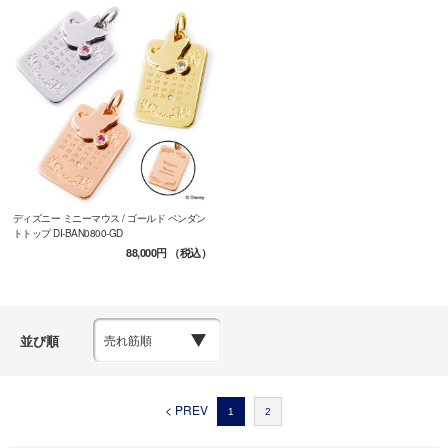
ディズニー ミニーマウス / ゴールド ペンダン
トトップ DI-BAN0800-GD
88,000円
（税込）
並び順
< PREV
1
2