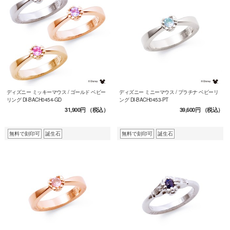
ディズニー ミッキーマウス / ゴールド ベビー
ディズニー ミニーマウス / プラチナ ベビーリ
リング DI-BACH0454-GD
ング DI-BACH0453-PT
31,900円
（税込）
39,600円
（税込）
無料で刻印可
誕生石
無料で刻印可
誕生石