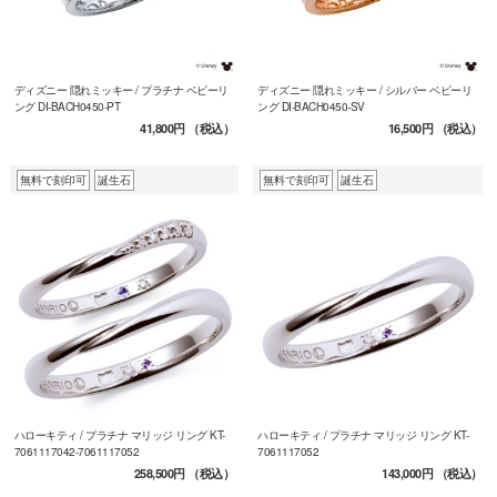
ディズニー 隠れミッキー / プラチナ ベビーリ
ディズニー 隠れミッキー / シルバー ベビーリ
ング DI-BACH0450-PT
ング DI-BACH0450-SV
41,800円
（税込）
16,500円
（税込）
無料で刻印可
誕生石
無料で刻印可
誕生石
ハローキティ / プラチナ マリッジ リング KT-
ハローキティ / プラチナ マリッジ リング KT-
7061117042-7061117052
7061117052
258,500円
（税込）
143,000円
（税込）