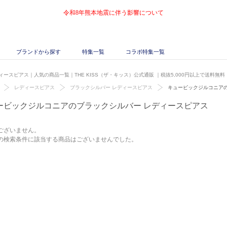
令和8年熊本地震に伴う影響について
ブランドから探す
特集一覧
コラボ特集一覧
ースピアス｜人気の商品一覧｜THE KISS（ザ・キッス）公式通販
｜税抜5,000円以上で送料無料
レディースピアス
ブラックシルバー レディースピアス
キュービックジルコニア
ービックジルコニアのブラックシルバー レディースピアス
ございません。
の検索条件に該当する商品はございませんでした。