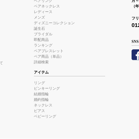
ペアリング
月～金
ペアネックレス
（年
レディース
メンズ
フリ
ディズニーコレクション
01
誕生石
ブライダル
即配商品
SNS
ランキング
ペアブレスレット
ペア商品（単品）
詳細検索
て
アイテム
リング
ピンキーリング
結婚指輪
婚約指輪
ネックレス
ピアス
ベビーリング