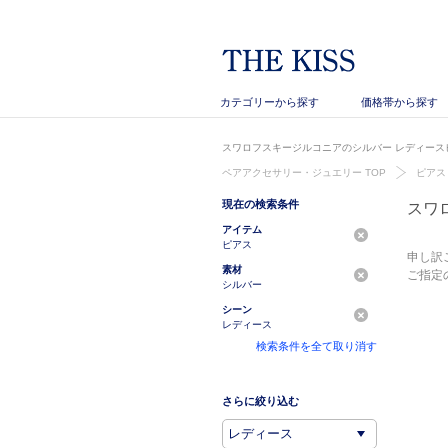
カテゴリーから探す
価格帯から探す
スワロフスキージルコニアのシルバー レディースピ
ペアアクセサリー・ジュエリー TOP
ピアス
現在の検索条件
スワ
アイテム
ピアス
申し訳
素材
ご指定
シルバー
シーン
レディース
検索条件を全て取り消す
さらに絞り込む