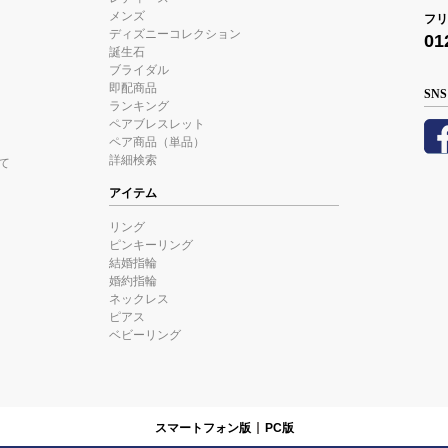
メンズ
フリ
ディズニーコレクション
01
誕生石
ブライダル
即配商品
SNS
ランキング
ペアブレスレット
ペア商品（単品）
詳細検索
て
アイテム
リング
ピンキーリング
結婚指輪
婚約指輪
ネックレス
ピアス
ベビーリング
スマートフォン版
PC版