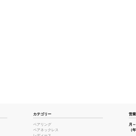
カテゴリー
営業
ペアリング
月～金
ペアネックレス
（年
レディース