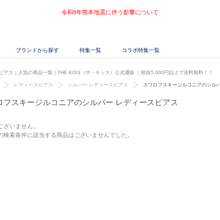
令和8年熊本地震に伴う影響について
ブランドから探す
特集一覧
コラボ特集一覧
アス｜人気の商品一覧｜THE KISS（ザ・キッス）公式通販
｜税抜5,000円以上で送料無料！！
レディースピアス
シルバー レディースピアス
スワロフスキージルコニアのシルバ
ロフスキージルコニアのシルバー レディースピアス
ございません。
の検索条件に該当する商品はございませんでした。