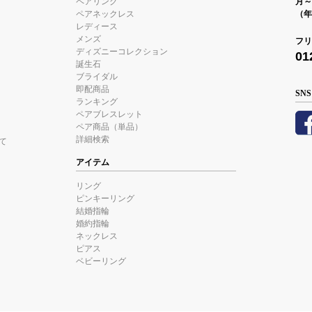
ペアリング
月～金
ペアネックレス
（年
レディース
メンズ
フリ
ディズニーコレクション
01
誕生石
ブライダル
即配商品
SNS
ランキング
ペアブレスレット
ペア商品（単品）
詳細検索
て
アイテム
リング
ピンキーリング
結婚指輪
婚約指輪
ネックレス
ピアス
ベビーリング