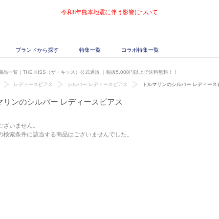
令和8年熊本地震に伴う影響について
ブランドから探す
特集一覧
コラボ特集一覧
品一覧｜THE KISS（ザ・キッス）公式通販
｜税抜5,000円以上で送料無料！！
レディースピアス
シルバー レディースピアス
トルマリンのシルバー レディース
マリンのシルバー レディースピアス
ございません。
の検索条件に該当する商品はございませんでした。