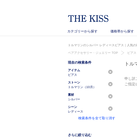
カテゴリーから探す
価格帯から探す
トルマリンのシルバー レディースピアス｜人気の商
ペアアクセサリー・ジュエリー TOP
ピアス
現在の検索条件
トル
アイテム
ピアス
申し訳
ストーン
ご指定
トルマリン（10月）
素材
シルバー
シーン
レディース
検索条件を全て取り消す
さらに絞り込む