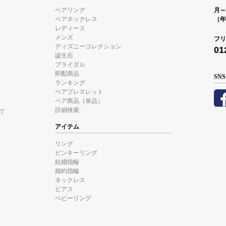
ペアリング
月～金
ペアネックレス
（年
レディース
メンズ
フリ
ディズニーコレクション
01
誕生石
ブライダル
即配商品
SNS
ランキング
ペアブレスレット
ペア商品（単品）
詳細検索
て
アイテム
リング
ピンキーリング
結婚指輪
婚約指輪
ネックレス
ピアス
ベビーリング