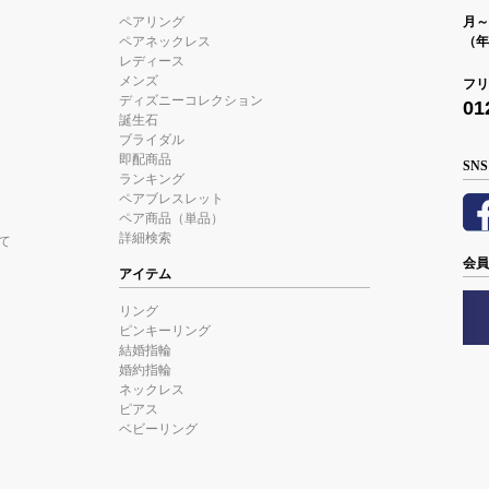
ペアリング
月～金
ペアネックレス
（年
レディース
メンズ
フリ
ディズニーコレクション
01
誕生石
ブライダル
即配商品
SNS
ランキング
ペアブレスレット
ペア商品（単品）
詳細検索
て
会員
アイテム
リング
ピンキーリング
結婚指輪
婚約指輪
ネックレス
ピアス
ベビーリング