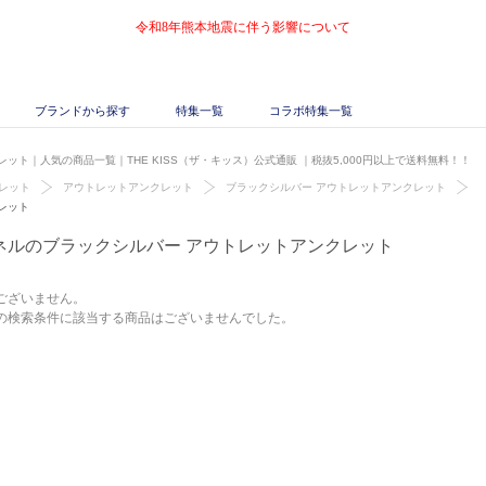
令和8年熊本地震に伴う影響について
ブランドから探す
特集一覧
コラボ特集一覧
ット｜人気の商品一覧｜THE KISS（ザ・キッス）公式通販
｜税抜5,000円以上で送料無料！！
レット
アウトレットアンクレット
ブラックシルバー アウトレットアンクレット
レット
ネルのブラックシルバー アウトレットアンクレット
ございません。
の検索条件に該当する商品はございませんでした。