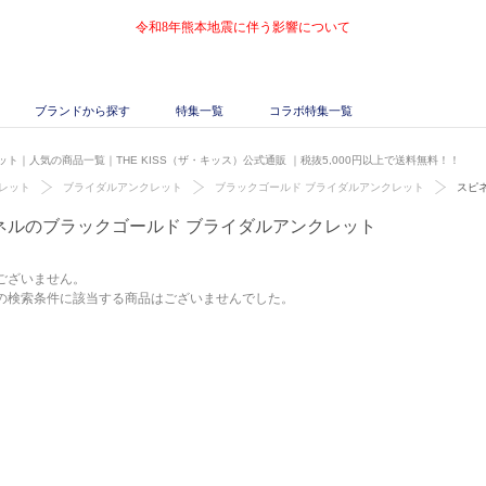
令和8年熊本地震に伴う影響について
ブランドから探す
特集一覧
コラボ特集一覧
ト｜人気の商品一覧｜THE KISS（ザ・キッス）公式通販
｜税抜5,000円以上で送料無料！！
レット
ブライダルアンクレット
ブラックゴールド ブライダルアンクレット
スピ
ネルのブラックゴールド ブライダルアンクレット
ございません。
の検索条件に該当する商品はございませんでした。