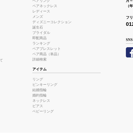
ペアリング
月～金
ペアネックレス
（年
レディース
メンズ
フリ
ディズニーコレクション
01
誕生石
ブライダル
即配商品
SNS
ランキング
ペアブレスレット
ペア商品（単品）
詳細検索
て
アイテム
リング
ピンキーリング
結婚指輪
婚約指輪
ネックレス
ピアス
ベビーリング