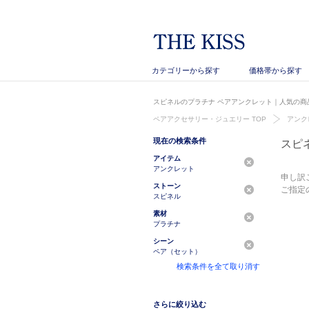
カテゴリーから探す
価格帯から探す
スピネルのプラチナ ペアアンクレット｜人気の商品
ペアアクセサリー・ジュエリー TOP
アンク
現在の検索条件
スピ
アイテム
アンクレット
申し訳
ストーン
ご指定
スピネル
素材
プラチナ
シーン
ペア（セット）
検索条件を全て取り消す
さらに絞り込む