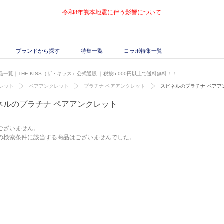
令和8年熊本地震に伴う影響について
ブランドから探す
特集一覧
コラボ特集一覧
一覧｜THE KISS（ザ・キッス）公式通販
｜税抜5,000円以上で送料無料！！
レット
ペアアンクレット
プラチナ ペアアンクレット
スピネルのプラチナ ペアア
ネルのプラチナ ペアアンクレット
ございません。
の検索条件に該当する商品はございませんでした。