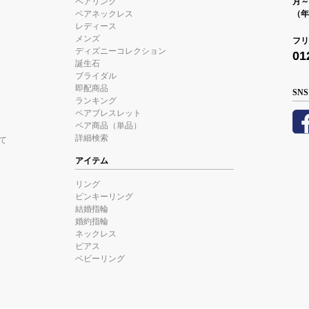
ペアリング
月～金
ペアネックレス
（年
レディース
メンズ
フリ
ディズニーコレクション
01
誕生石
ブライダル
即配商品
SNS
ランキング
ペアブレスレット
ペア商品（単品）
詳細検索
て
アイテム
リング
ピンキーリング
結婚指輪
婚約指輪
ネックレス
ピアス
ベビーリング