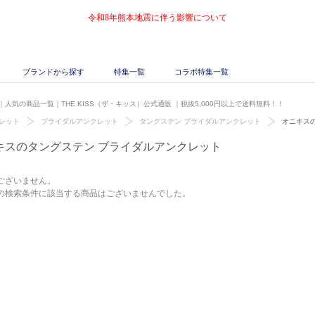
令和8年熊本地震に伴う影響について
ブランドから探す
特集一覧
コラボ特集一覧
人気の商品一覧｜THE KISS（ザ・キッス）公式通販
｜税抜5,000円以上で送料無料！！
レット
ブライダルアンクレット
タングステン ブライダルアンクレット
オニキス
キスのタングステン ブライダルアンクレット
ございません。
の検索条件に該当する商品はございませんでした。