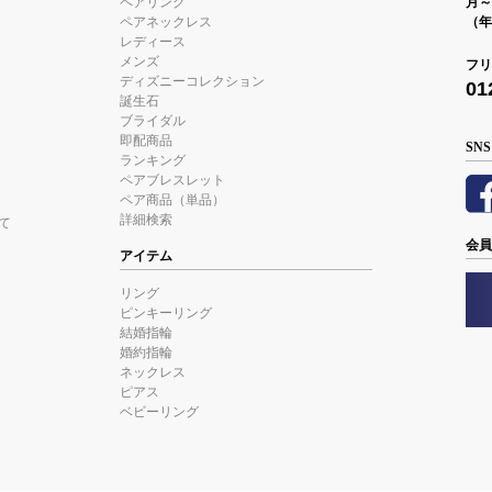
ペアリング
月～金
ペアネックレス
（年
レディース
メンズ
フリ
ディズニーコレクション
01
誕生石
ブライダル
即配商品
SNS
ランキング
ペアブレスレット
ペア商品（単品）
詳細検索
て
会員
アイテム
リング
ピンキーリング
結婚指輪
婚約指輪
ネックレス
ピアス
ベビーリング