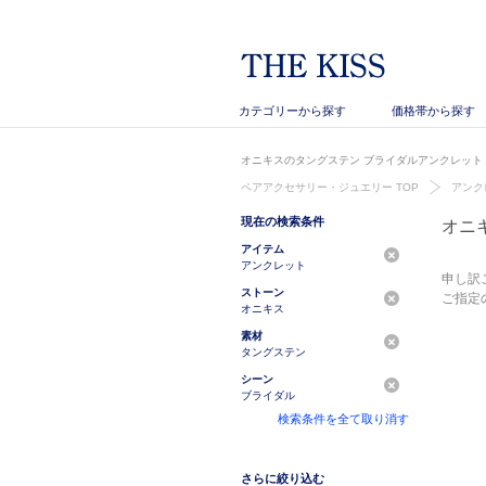
カテゴリーから探す
価格帯から探す
オニキスのタングステン ブライダルアンクレット｜
ペアアクセサリー・ジュエリー TOP
アンク
現在の検索条件
オニ
アイテム
アンクレット
申し訳
ストーン
ご指定
オニキス
素材
タングステン
シーン
ブライダル
検索条件を全て取り消す
さらに絞り込む