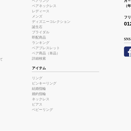
ペアリング
月～金
ペアネックレス
（年
レディース
メンズ
フリ
ディズニーコレクション
01
誕生石
ブライダル
即配商品
SNS
ランキング
ペアブレスレット
ペア商品（単品）
詳細検索
て
アイテム
リング
ピンキーリング
結婚指輪
婚約指輪
ネックレス
ピアス
ベビーリング