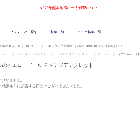
令和8年熊本地震に伴う影響について
ブランドから探す
特集一覧
コラボ特集一覧
気の商品一覧｜THE KISS（ザ・キッス）公式通販
｜税抜5,000円以上で送料無料！！
レット
メンズアンクレット
イエローゴールド メンズアンクレット
パールのイエ
ルのイエローゴールド メンズアンクレット
ございません。
の検索条件に該当する商品はございませんでした。