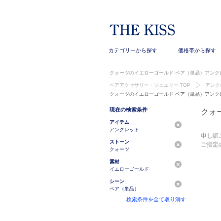
カテゴリーから探す
価格帯から探す
クォーツのイエローゴールド ペア（単品）アンクレ
ペアアクセサリー・ジュエリー TOP
アンク
クォーツのイエローゴールド ペア（単品）アンク
現在の検索条件
クォ
アイテム
アンクレット
申し訳
ストーン
ご指定
クォーツ
素材
イエローゴールド
シーン
ペア（単品）
検索条件を全て取り消す