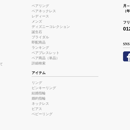
ペアリング
月～金
ペアネックレス
（年
レディース
メンズ
フリ
ディズニーコレクション
01
誕生石
ブライダル
即配商品
SNS
ランキング
ペアブレスレット
ペア商品（単品）
詳細検索
て
アイテム
リング
ピンキーリング
結婚指輪
婚約指輪
ネックレス
ピアス
ベビーリング