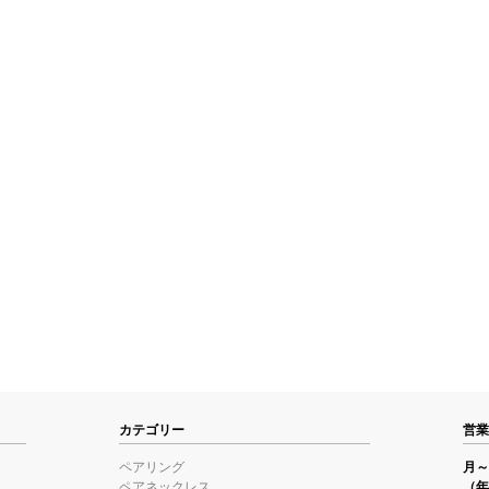
カテゴリー
営業
ペアリング
月～金
ペアネックレス
（年