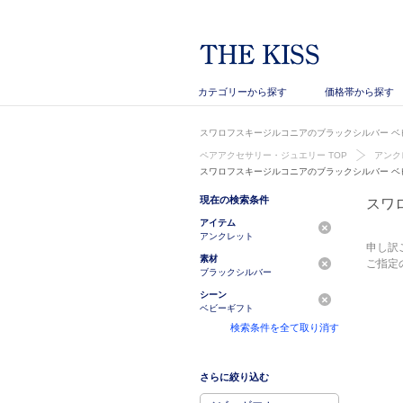
カテゴリーから探す
価格帯から探す
スワロフスキージルコニアのブラックシルバー ベビ
ペアアクセサリー・ジュエリー TOP
アンク
スワロフスキージルコニアのブラックシルバー ベ
現在の検索条件
スワ
アイテム
アンクレット
申し訳
素材
ご指定
ブラックシルバー
シーン
ベビーギフト
検索条件を全て取り消す
さらに絞り込む