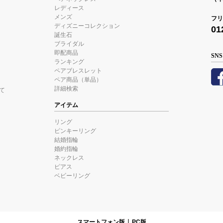
レディース
メンズ
フリ
ディズニーコレクション
01
誕生石
ブライダル
即配商品
SNS
ランキング
ペアブレスレット
ペア商品（単品）
詳細検索
て
アイテム
リング
ピンキーリング
結婚指輪
婚約指輪
ネックレス
ピアス
ベビーリング
スマートフォン版
PC版