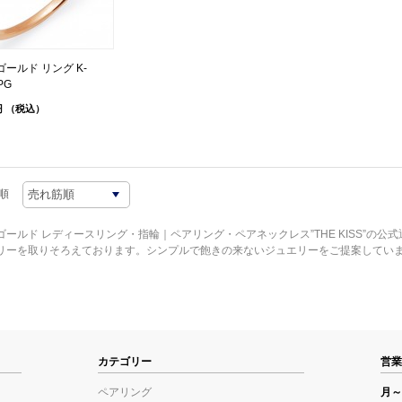
ールド リング K-
PG
円
（税込）
順
ゴールド レディースリング・指輪｜ペアリング・ペアネックレス”THE KISS”の公
リーを取りそろえております。シンプルで飽きの来ないジュエリーをご提案してい
カテゴリー
営業
ペアリング
月～金