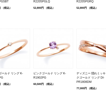
PGSBT
R2205PGLQ
R2205PGRQ
円
（税込）
52,800円
（税込）
52,800円
（税込）
ールド リング K-
ピンクゴールド リング K-
ディズニー 隠れミッキー
PG
R1902PG
クゴールド リング DI-
PR1808DM
円
（税込）
60,500円
（税込）
77,000円
（税込）