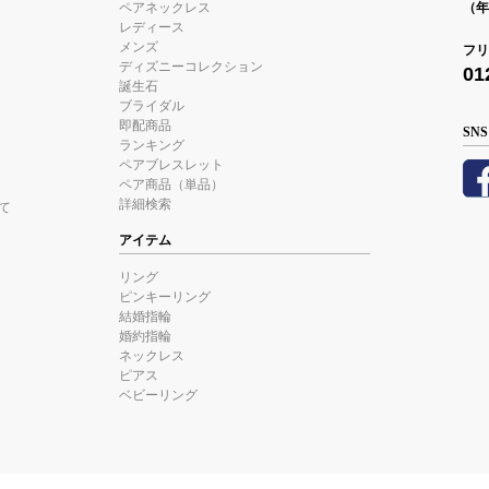
ペアネックレス
（年
レディース
メンズ
フリ
ディズニーコレクション
01
誕生石
ブライダル
即配商品
SNS
ランキング
ペアブレスレット
ペア商品（単品）
詳細検索
て
アイテム
リング
ピンキーリング
結婚指輪
婚約指輪
ネックレス
ピアス
ベビーリング