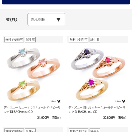
並び順
無料で刻印可
誕生石
無料で刻印可
誕生石
ディズニー ミニーマウス / ゴールド ベビーリ
ディズニー 隠れミッキー / ゴールド ベビーリ
ング DI-BACH0453-GD
ング DI-BACH0452-GD
31,900円
（税込）
30,800円
（税込）
無料で刻印可
誕生石
無料で刻印可
誕生石